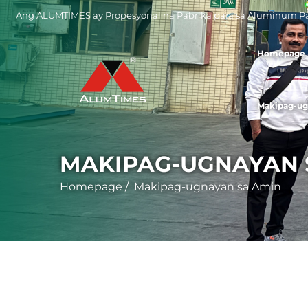
Ang ALUMTIMES ay Propesyonal na Pabrika para sa Aluminum Pan
Homepage
Makipag-ug
MAKIPAG-UGNAYAN 
Homepage
/
Makipag-ugnayan sa Amin