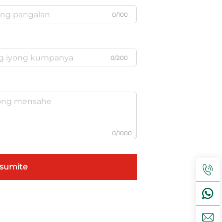
0/100
0/200
0/1000
Isumite