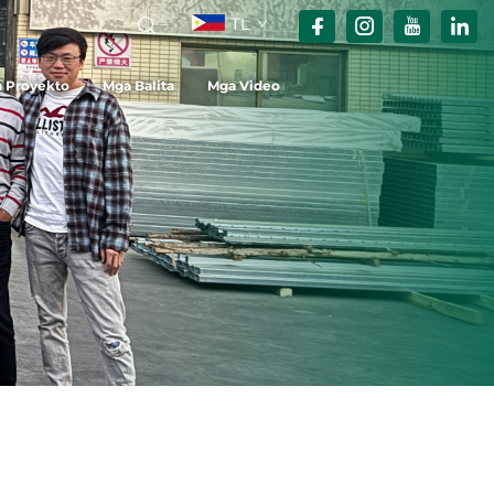
TL
 Proyekto
Mga Balita
Mga Video