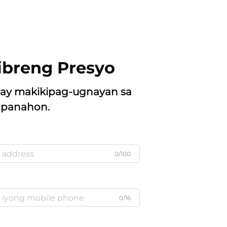
breng Presyo
ay makikipag-ugnayan sa
g panahon.
0/100
0/16