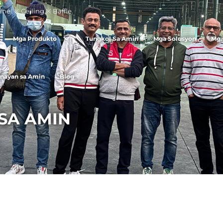
el ※ Ceiling ※ Baffle.
Mga Produkto
Tungkol Sa Amin
Mga Solusyon
Mga
nayan sa Amin
Blog
SA AMIN