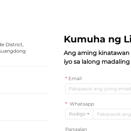
Kumuha ng Li
 District,
 Guangdong
Ang aming kinatawan 
iyo sa lalong madalin
Email
Whatsapp
Kodigo
Pangalan