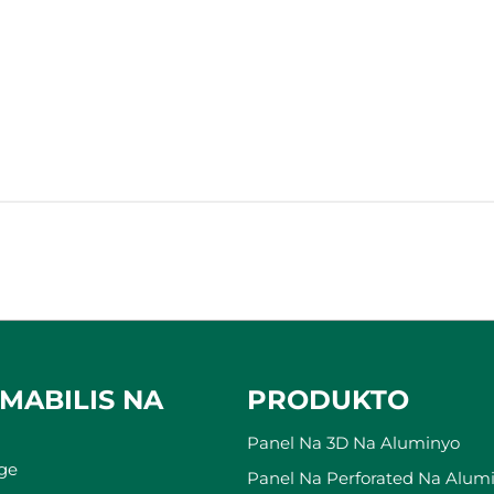
MABILIS NA
PRODUKTO
Panel Na 3D Na Aluminyo
ge
Panel Na Perforated Na Alum