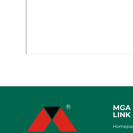
MGA 
LINK
Homepa