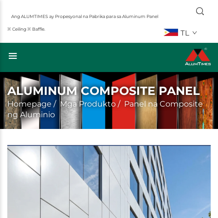
Ang ALUMTIMES ay Propesyonal na Pabrika para sa Aluminum Panel
※ Ceiling ※ Baffle.
TL
ALUMINUM COMPOSITE PANEL
Homepage
/
Mga Produkto
/
Panel na Composite
ng Aluminio