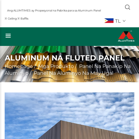
Ang ALUMTIMES ay Propesyonal na Pabrika para sa Aluminum Panel
※ Ceiling ※ Baffle.
TL
ALUMINUM NA FLUTED PANEL
Homepage
/
Mga Produkto
/
Panel Na Panakip Na
Aluminyo
/
Panel Na Aluminyo Na May Ugal