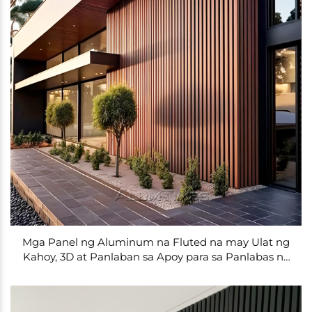
Mga Panel ng Aluminum na Fluted na may Ulat ng
Kahoy, 3D at Panlaban sa Apoy para sa Panlabas na
Panakip