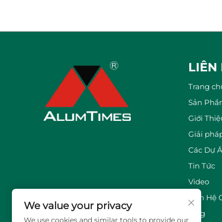
LIÊN
Trang ch
Sản Phẩ
Giới Thi
Giải phá
Các Dự 
Tin Tức
Video
Liên Hệ 
We value your privacy
Blog
We use cookies and similar tools to provide our