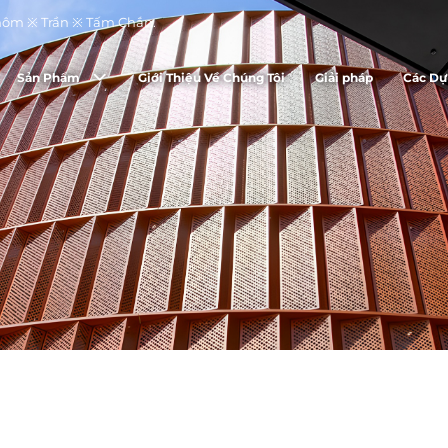
ôm ※ Trần ※ Tấm Chắn.
Sản Phẩm
Giới Thiệu Về Chúng Tôi
Giải pháp
Các Dự