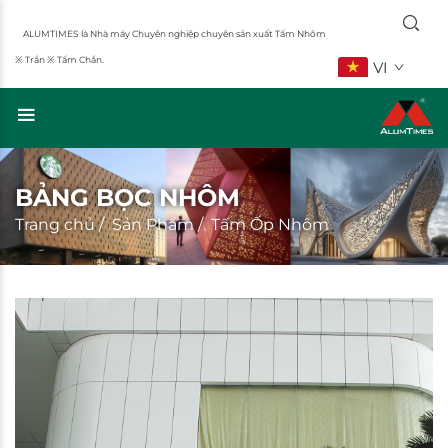
ALUMTIMES là Nhà máy Chuyên nghiệp chuyên sản xuất Tấm Nhôm
※ Trần ※ Tấm Chắn.
VI
BẢNG BỌC NHÔM
Trang chủ
/
Sản Phẩm
/
Tấm Ốp Nhôm