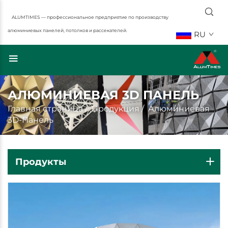
ALUMTIMES — профессиональное предприятие по производству
алюминиевых панелей, потолков и рассекателей.
RU
АЛЮМИНИЕВАЯ 3D ПАНЕЛЬ
Главная страница
/
Продукция
/
Алюминиевая
3D-Панель
Продукты