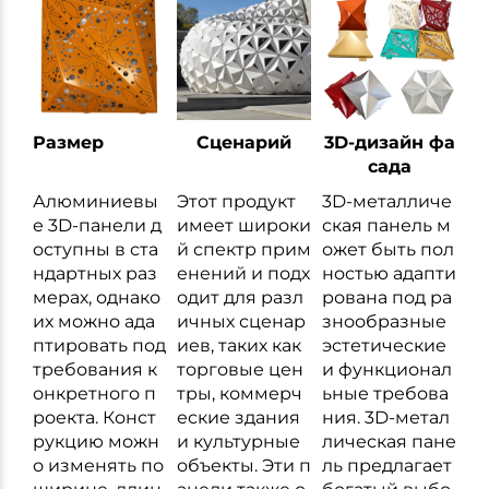
Размер
Сценарий
3D-дизайн фа
сада
Алюминиевы
Этот продукт
3D-металличе
е 3D-панели д
имеет широки
ская панель м
оступны в ста
й спектр прим
ожет быть пол
ндартных раз
енений и подх
ностью адапти
мерах, однако
одит для разл
рована под ра
их можно ада
ичных сценар
знообразные
птировать под
иев, таких как
эстетические
требования к
торговые цен
и функционал
онкретного п
тры, коммерч
ьные требова
роекта. Конст
еские здания
ния. 3D-метал
рукцию можн
и культурные
лическая пане
о изменять по
объекты. Эти п
ль предлагает