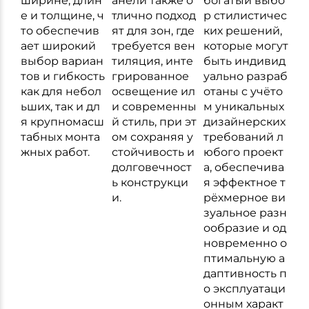
ширине, длин
анели также о
богатый выбо
е и толщине, ч
тлично подход
р стилистичес
то обеспечив
ят для зон, где
ких решений,
ает широкий
требуется вен
которые могут
выбор вариан
тиляция, инте
быть индивид
тов и гибкость
грированное
уально разраб
как для небол
освещение ил
отаны с учёто
ьших, так и дл
и современны
м уникальных
я крупномасш
й стиль, при эт
дизайнерских
табных монта
ом сохраняя у
требований л
жных работ.
стойчивость и
юбого проект
долговечност
а, обеспечива
ь конструкци
я эффектное т
и.
рёхмерное ви
зуальное разн
ообразие и од
новременно о
птимальную а
даптивность п
о эксплуатаци
онным характ