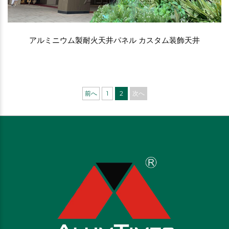
アルミニウム製耐火天井パネル カスタム装飾天井
前へ
1
2
次へ