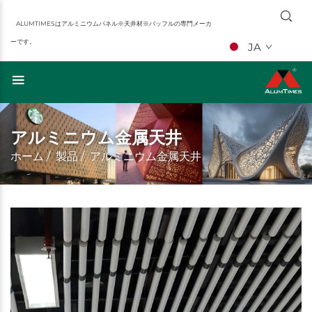
ALUMTIMESはアルミニウムパネル※天井材※バッフルの専門メーカ
ーです。
JA
アルミニウム金属天井
ホーム
/
製品
/
アルミニウム金属天井