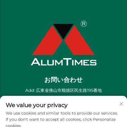
お問い合わせ
Add: 広東省佛山市顺德区民生路195番地
電話番号：
+86-13711558379
We value your privacy
Eメール：
[email protected]
We use cookies and similar tools to provide our services.
If you don't want to accept all cookies, click Personalize
cookies.