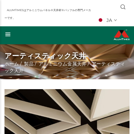
ALUMTIMESはアルミニウムパネル※天井材※バッフルの専門メーカ
ーです。
JA
アーティスティック天井
ホーム
/
製品
/
アルミニウム金属天井
/
アーティスティ
ック天井