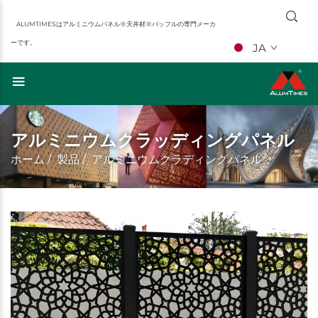
ALUMTIMESはアルミニウムパネル※天井材※バッフルの専門メーカ
ーです。
JA
アルミニウムクラッディングパネル
ホーム
/
製品
/
アルミニウムクラディングパネル