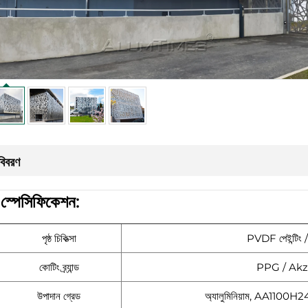
বিবরণ
|
স্পেসিফিকেশন:
পৃষ্ঠ চিকিত্সা
PVDF পেইন্টিং / 
কোটিং ব্র্যান্ড
PPG / Akz
উপাদান গ্রেড
অ্যালুমিনিয়াম, AA11