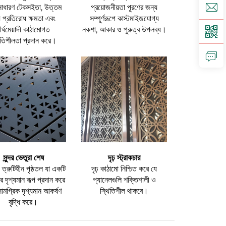
সাধারণ টেকসইতা, উত্তম
প্রয়োজনীয়তা পূরণের জন্য
য় প্রতিরোধ ক্ষমতা এবং
সম্পূর্ণরূপে কাস্টমাইজযোগ্য
ীর্ঘমেয়াদী কাঠামোগত
নকশা, আকার ও পুরুত্ব উপলব্ধ।
িতিশীলতা প্রদান করে।
সুন্দর ভেতুরা শেষ
দৃঢ় স্ট্রাকচার
ত্রুটিহীন পৃষ্ঠতল যা একটি
দৃঢ় কাঠামো নিশ্চিত করে যে
র দৃশ্যমান রূপ প্রদান করে
প্যানেলগুলি শক্তিশালী ও
ামগ্রিক দৃশ্যমান আকর্ষণ
স্থিতিশীল থাকবে।
বৃদ্ধি করে।