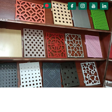
BN
 Kora
ব্লগ