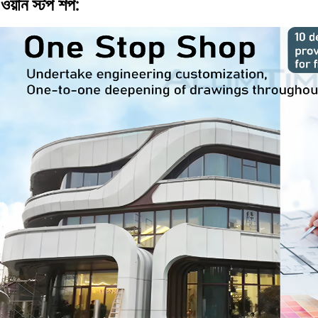
|
ওয়ান স্টপ শপ: