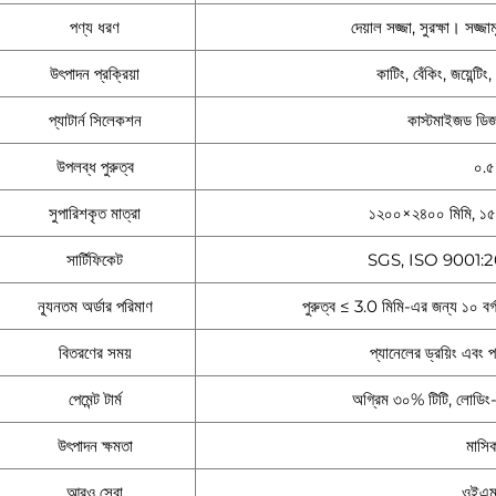
পণ্য ধরণ
দেয়াল সজ্জা, সুরক্ষা। সজ্জাম
উৎপাদন প্রক্রিয়া
কাটিং, বেঁকিং, জয়েন্টিং, 
প্যাটার্ন সিলেকশন
কাস্টমাইজড ডি
উপলব্ধ পুরুত্ব
০.৫
সুপারিশকৃত মাত্রা
১২০০×২৪০০ মিমি, ১৫
সার্টিফিকেট
SGS, ISO 9001:2
ন্যূনতম অর্ডার পরিমাণ
পুরুত্ব ≤ 3.0 মিমি-এর জন্য ১০ বর্
বিতরণের সময়
প্যানেলের ড্রয়িং এবং 
পেমেন্ট টার্ম
অগ্রিম ৩০% টিটি, লোডিং
উৎপাদন ক্ষমতা
মাসিক
আরও সেবা
ওইএম,