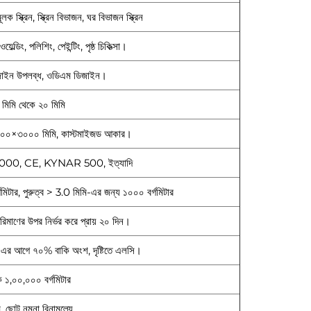
ূলক স্ক্রিন, স্ক্রিন বিভাজন, ঘর বিভাজন স্ক্রিন
ওয়েল্ডিং, পলিশিং, পেইন্টিং, পৃষ্ঠ চিকিত্সা।
জাইন উপলব্ধ, ওডিএম ডিজাইন।
 মিমি থেকে ২০ মিমি
০০×৩০০০ মিমি, কাস্টমাইজড আকার।
000, CE, KYNAR 500, ইত্যাদি
গমিটার, পুরুত্ব > 3.0 মিমি-এর জন্য ১০০০ বর্গমিটার
পরিমাণের উপর নির্ভর করে প্রায় ২০ দিন।
-এর আগে ৭০% বাকি অংশ, দৃষ্টিতে এলসি।
 ১,০০,০০০ বর্গমিটার
 ছোট নমুনা বিনামূল্যে