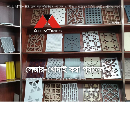
ALUMTIMES হলো অ্যালুমিনিয়াম প্যানেল ※ সিলিং ※ ব্যাফেল তৈরির একটি পেশাদার কারখানা।
হোমপেজ
পণ
লেজার-খোদাই করা প্যানেল
হোমপেজ
/
পণ্য
/
লেজার কার্ভড প্যানেল