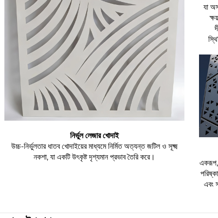
যা অ
ক্ষ
দ
স্থ
নির্ভুল লেজার খোদাই
উচ্চ-নির্ভুলতার ধাতব খোদাইয়ের মাধ্যমে নির্মিত অত্যন্ত জটিল ও সূক্ষ্ম
নকশা, যা একটি উৎকৃষ্ট দৃশ্যমান প্রভাব তৈরি করে।
একরূপ, 
পরিষ্কা
এবং স