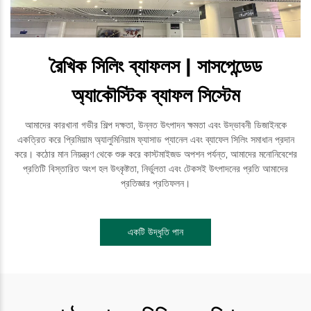
রৈখিক সিলিং ব্যাফলস | সাসপেন্ডেড
অ্যাকৌস্টিক ব্যাফল সিস্টেম
আমাদের কারখানা গভীর শিল্প দক্ষতা, উন্নত উৎপাদন ক্ষমতা এবং উদ্ভাবনী ডিজাইনকে
একত্রিত করে প্রিমিয়াম অ্যালুমিনিয়াম ফ্যাসাড প্যানেল এবং ব্যাফেল সিলিং সমাধান প্রদান
করে। কঠোর মান নিয়ন্ত্রণ থেকে শুরু করে কাস্টমাইজড অপশন পর্যন্ত, আমাদের মনোনিবেশের
প্রতিটি বিস্তারিত অংশ হল উৎকৃষ্টতা, নির্ভুলতা এবং টেকসই উৎপাদনের প্রতি আমাদের
প্রতিজ্ঞার প্রতিফলন।
একটি উদ্ধৃতি পান