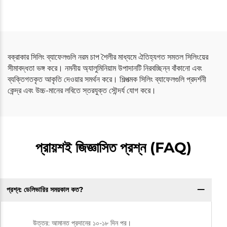
বক্রাকার সিলিং ব্যাফেলগুলি নরম চাপ শৈলীর মাধ্যমে ঐতিহ্যগত সমতল সিলিংয়ের
সীমাবদ্ধতা ভঙ্গ করে। নমনীয় অ্যালুমিনিয়াম উপাদানটি নিরবচ্ছিন্ন বাঁকানো এবং
ব্যক্তিগতকৃত আকৃতি দেওয়ার সমর্থন করে। শিল্পত্মক সিলিং ব্যাফেলগুলি প্রদর্শনী
কেন্দ্র এবং উচ্চ-মানের লবিতে স্তরযুক্ত সৌন্দর্য যোগ করে।
প্রায়শই জিজ্ঞাসিত প্রশ্ন (FAQ)
প্রশ্ন: ডেলিভারির সময়কাল কত?
উত্তর: আমানত প্রদানের ১০-১৮ দিন পর।