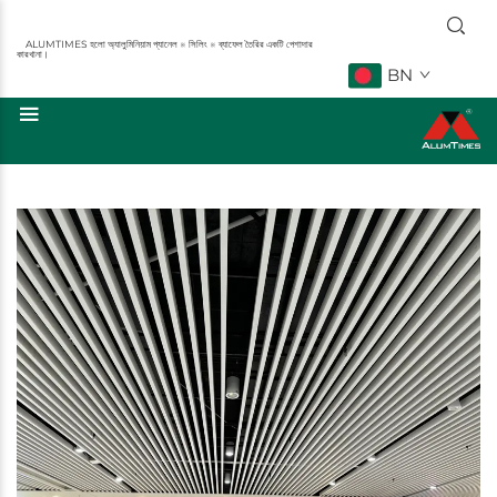
ALUMTIMES হলো অ্যালুমিনিয়াম প্যানেল ※ সিলিং ※ ব্যাফেল তৈরির একটি পেশাদার
কারখানা।
BN