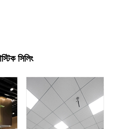
ৌস্টিক সিলিং