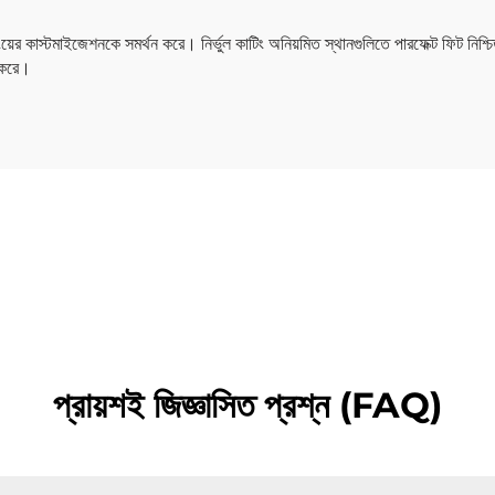
়ের কাস্টমাইজেশনকে সমর্থন করে। নির্ভুল কাটিং অনিয়মিত স্থানগুলিতে পারফেক্ট ফিট নিশ্চ
ণ করে।
প্রায়শই জিজ্ঞাসিত প্রশ্ন (FAQ)