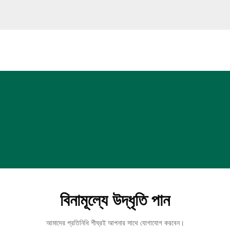
বিনামূল্যে উদ্ধৃতি পান
আমাদের প্রতিনিধি শীঘ্রই আপনার সাথে যোগাযোগ করবেন।