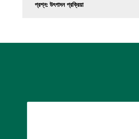
প্রশ্ন: উৎপাদন প্রক্রিয়া