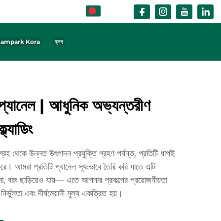
BN
ampark Kora
ব্লগ
ং প্যানেল | আধুনিক অভ্যন্তরীণ
্ল্যাডিং
গ্রহ থেকে উন্নত উৎপাদন প্রযুক্তি গ্রহণ পর্যন্ত, প্রতিটি ধাপই
রে। আমরা প্রতিটি প্যানেল সূক্ষ্মভাবে তৈরি করি যাতে এটি
না, বরং ছাড়িয়েও যায়— এতে আপনার প্রকল্পের প্রয়োজনীয়তা
নির্ভুলতা এবং দীর্ঘমেয়াদী মূল্য একত্রিত হয়।