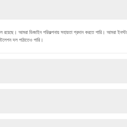
দল রয়েছে। আমরা ডিজাইন পরিকল্পনায় সহায়তা প্রদান করতে পারি। আমরা ইনস
স্টলেশন দল পাঠাতেও পারি।