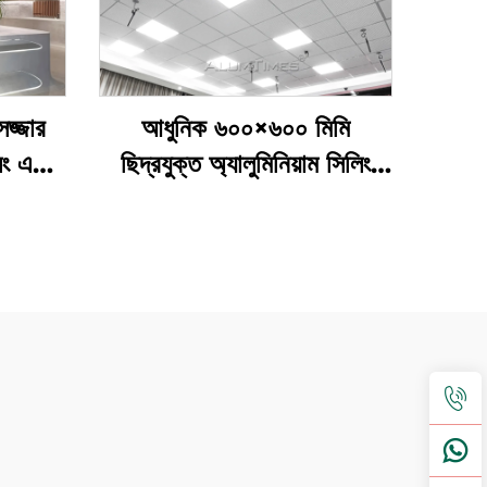
জ্জার
আধুনিক ৬০০×৬০০ মিমি
িং এবং
ছিদ্রযুক্ত অ্যালুমিনিয়াম সিলিং
প্যানেল