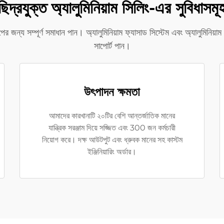
ছিদ্রযুক্ত অ্যালুমিনিয়াম সিলিং-এর সুবিধাসমূ
রকল্পের জন্য সম্পূর্ণ সমাধান পান। অ্যালুমিনিয়াম ফ্যাসাড সিস্টেম এবং অ্যালুমি
সাপোর্ট পান।
উৎপাদন ক্ষমতা
আমাদের কারখানাটি ২০টির বেশি আন্তর্জাতিক মানের
যান্ত্রিক সরঞ্জাম দিয়ে সজ্জিত এবং 300 জন কর্মচারী
নিয়োগ করে। দক্ষ আউটপুট এবং ধ্রুবক মানের সহ কাস্টম
ইঞ্জিনিয়ারিং অর্ডার।