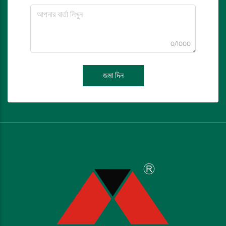
0/1000
জমা দিন