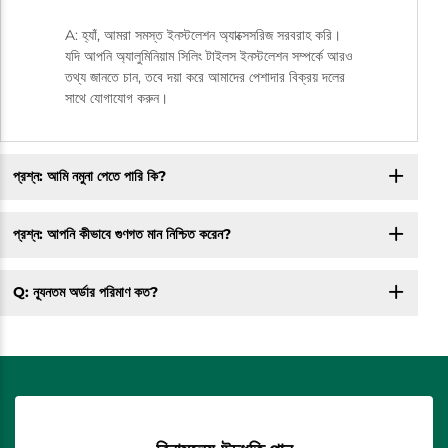
A: হ্যাঁ, আমরা সমস্ত ইনস্টলেশন অ্যাক্সেসরিজ সরবরাহ করি।
যদি আপনি অ্যালুমিনিয়াম সিলিং টাইলস ইনস্টলেশন সম্পর্কে আরও
তথ্য জানতে চান, তবে দয়া করে আমাদের পেশাদার বিক্রয় দলের
সাথে যোগাযোগ করুন।
প্রশ্ন: আমি নমুনা পেতে পারি কি?
প্রশ্ন: আপনি কীভাবে গুণগত মান নিশ্চিত করেন?
Q: ন্যূনতম অর্ডার পরিমাণ কত?