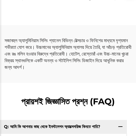
প্যানেল
সজাবহুল অ্যালুমিনিয়াম সিলিং প্যানেল বিভিন্ন টেক্সচার ও ফিনিশের মাধ্যমে দৃশ্যমান
গভীরতা যোগ করে। উচ্চমানের অ্যালুমিনিয়াম অ্যালয় দিয়ে তৈরি, যা আঁচড় প্রতিরোধী
এবং রঙ মলিন হওয়ার বিরুদ্ধে প্রতিরোধী। হোটেল, রেস্তোরাঁ এবং উচ্চ-মানের খুচরা
বিক্রয় স্থানগুলিকে একটি অনন্য ও স্টাইলিশ সিলিং ডিজাইন দিয়ে আধুনিক করার
জন্য আদর্শ।
প্রায়শই জিজ্ঞাসিত প্রশ্ন (FAQ)
Q: আমি কি আপনার কাছ থেকে ইনস্টলেশন অ্যাক্সেসরিজ কিনতে পারি?