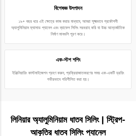
বিশেষজ্ঞ উৎপাদন
১৯+ বছর ধরে এই ক্ষেত্রে কাজ করার মাধ্যমে, আমরা সূক্ষ্মভাবে প্রকৌশলী
অ্যালুমিনিয়াম ফ্যাসাড প্যানেল এবং ব্যাফেল সিলিং সরবরাহ করি যা উচ্চ আন্তর্জাতিক
নির্মাণ মানগুলি পূরণ করে।
এক-স্টপ শপিং
ইঞ্জিনিয়ারিং কাস্টমাইজেশন গ্রহণ করুন, প্রক্রিয়াজাতকরণের সময় এক-একটি ড্রয়িং
গভীরভাবে পরিশীলিত করা হয়।
লিনিয়ার অ্যালুমিনিয়াম ধাতব সিলিং | স্ট্রিপ-
আকৃতির ধাতব সিলিং প্যানেল