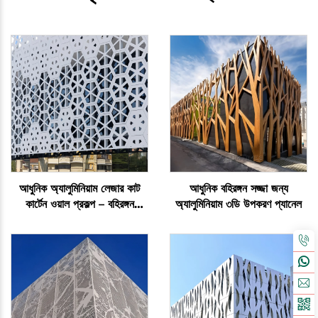
আধুনিক অ্যালুমিনিয়াম লেজার কাট
আধুনিক বহিরঙ্গন সজ্জা জন্য
কার্টেন ওয়াল প্রকল্প – বহিরঙ্গন
অ্যালুমিনিয়াম ৩ডি উপকরণ প্যানেল
আকৃতিবিশিষ্ট সজ্জামূলক প্যানেল