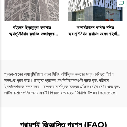
বহিরঙ্গন ছিদ্রযুক্ত ফ্যাসাড
আলামটাইমস কাস্টম সলিড
অ্যালুমিনিয়াম ক্ল্যাডিং সজ্জামূলক
অ্যালুমিনিয়াম ক্ল্যাডিং মলের বহির্ভাগের
প্যানেল
জন্য
প্রকল্প-মানের অ্যালুমিনিয়াম ধাতব সিলিং বাণিজ্যিক ভবনের জন্য একীভূত নির্মাণ
মানদণ্ড পূরণ করে। মানকৃত প্যানেল স্পেসিফিকেশনগুলি দ্রুত বৃহৎ পরিসরে
ইনস্টলেশনকে সক্ষম করে। চমৎকার সামগ্রিক সমন্বয় এটিকে চেইন স্টোর এবং বৃহৎ
জটিল কাঠামোগুলির জন্য একটি বিশ্বস্ত ওভারহেড ফিনিশিং উপকরণ করে তোলে।
প্রায়শই জিজ্ঞাসিত প্রশ্ন (FAQ)