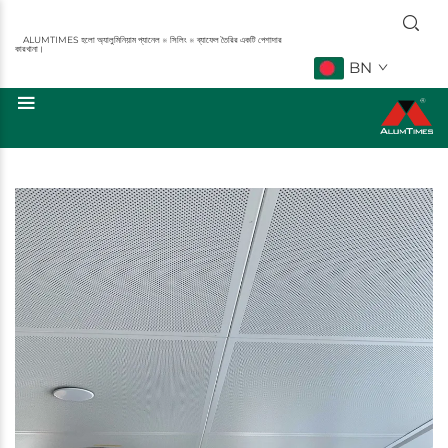
ALUMTIMES হলো অ্যালুমিনিয়াম প্যানেল ※ সিলিং ※ ব্যাফেল তৈরির একটি পেশাদার
কারখানা।
BN