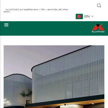
ALUMTIMES হলো অ্যালুমিনিয়াম প্যানেল ※ সিলিং ※ ব্যাফেল তৈরির একটি পেশাদার
কারখানা।
BN