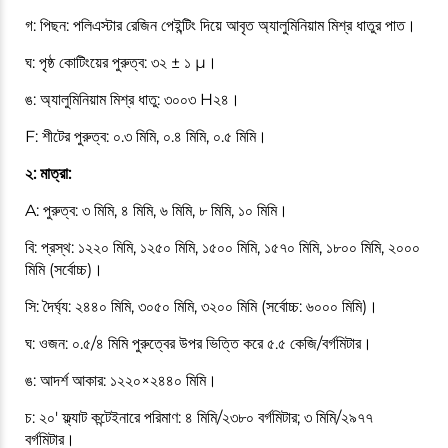
গ: পিছন: পলিএস্টার রেজিন পেইন্টিং দিয়ে আবৃত অ্যালুমিনিয়াম মিশ্র ধাতুর পাত।
ঘ: পৃষ্ঠ কোটিংয়ের পুরুত্ব: ৩২ ± ১ μ।
ঙ: অ্যালুমিনিয়াম মিশ্র ধাতু: ৩০০৩ H২৪।
F: শীটের পুরুত্ব: ০.৩ মিমি, ০.৪ মিমি, ০.৫ মিমি।
২: মাত্রা:
A: পুরুত্ব: ৩ মিমি, ৪ মিমি, ৬ মিমি, ৮ মিমি, ১০ মিমি।
বি: প্রস্থ: ১২২০ মিমি, ১২৫০ মিমি, ১৫০০ মিমি, ১৫৭০ মিমি, ১৮০০ মিমি, ২০০০
মিমি (সর্বোচ্চ)।
সি: দৈর্ঘ্য: ২৪৪০ মিমি, ৩০৫০ মিমি, ৩২০০ মিমি (সর্বোচ্চ: ৬০০০ মিমি)।
ঘ: ওজন: ০.৫/৪ মিমি পুরুত্বের উপর ভিত্তি করে ৫.৫ কেজি/বর্গমিটার।
ঙ: আদর্শ আকার: ১২২০×২৪৪০ মিমি।
চ: ২০' ফ্ল্যাট কন্টেইনারে পরিমাণ: ৪ মিমি/২৩৮০ বর্গমিটার; ৩ মিমি/২৯৭৭
বর্গমিটার।