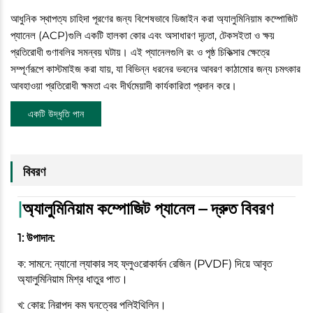
আধুনিক স্থাপত্য চাহিদা পূরণের জন্য বিশেষভাবে ডিজাইন করা অ্যালুমিনিয়াম কম্পোজিট
প্যানেল (ACP)গুলি একটি হালকা কোর এবং অসাধারণ দৃঢ়তা, টেকসইতা ও ক্ষয়
প্রতিরোধী গুণাবলির সমন্বয় ঘটায়। এই প্যানেলগুলি রং ও পৃষ্ঠ চিকিত্সার ক্ষেত্রে
সম্পূর্ণরূপে কাস্টমাইজ করা যায়, যা বিভিন্ন ধরনের ভবনের আবরণ কাঠামোর জন্য চমৎকার
আবহাওয়া প্রতিরোধী ক্ষমতা এবং দীর্ঘমেয়াদী কার্যকারিতা প্রদান করে।
একটি উদ্ধৃতি পান
বিবরণ
|
অ্যালুমিনিয়াম কম্পোজিট প্যানেল – দ্রুত বিবরণ
1: উপাদান:
ক: সামনে: ন্যানো ল্যাকার সহ ফ্লুওরোকার্বন রেজিন (PVDF) দিয়ে আবৃত
অ্যালুমিনিয়াম মিশ্র ধাতুর পাত।
খ: কোর: নিরাপদ কম ঘনত্বের পলিইথিলিন।