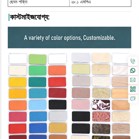
ছেদন শক্তি
২৮.১ এমপিএ
|
কাস্টমাইজযোগ্য: