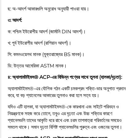
ছ: অ-আদর্শ আকারগুলি অনুরোধ অনুযায়ী পাওয়া যায়।
৩: আদর্শ:
ক: পশ্চিম ইউরোপীয় আদর্শ (জার্মানি DIN আদর্শ)।
খ: পূর্ব ইউরোপীয় আদর্শ (রাশিয়ান আদর্শ)।
সি: কমনওয়েলথ মানক (যুক্তরাজ্যের BS মানক)।
ডি: উত্তর আমেরিকা ASTM মানক।
৪: অ্যালামটাইমস® ACP-এর বিভিন্ন পণ্যের সাথে তুলনা (হালকা/দৃঢ়তা):
অ্যালামটাইমস®-এর যৌগিক গঠন একটি চমকপ্রদ শক্তি-ভার অনুপাত প্রদান
করে, যা বড় প্যানেলের আকারের তুলনাও করা হলে সত্য হয়।
যদিও এটি হালকা, যা অ্যালামটাইমস®-কে কারখানা এবং সাইটে পরিবহন ও
নিয়ন্ত্রণকে সহজ করে তোলে, তবুও এর দৃঢ়তা এবং উচ্চ শক্তির কারণে
প্যানেলগুলি তাদের আকৃতি ধরে রাখে এবং চরম তাপমাত্রা পরিবর্তনের সময়েও
সমতল থাকে। সমান দৃঢ়তা বিশিষ্ট প্যানেলগুলির পুরুত্ব এবং ওজনের তুলনা।