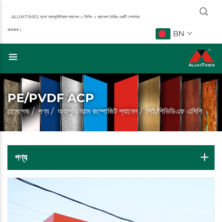
ALUMTIMES হলো অ্যালুমিনিয়াম প্যানেল ※ সিলিং ※ ব্যাফেল তৈরির একটি পেশাদার
কারখানা।
BN
PE/PVDF ACP
হোমপেজ
/
পণ্য
/
অ্যালুমিনিয়াম কম্পোজিট প্যানেল
/
পিই/পিভিডিএফ এসিপি
পণ্য