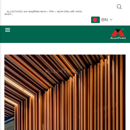
ALUMTIMES হলো অ্যালুমিনিয়াম প্যানেল ※ সিলিং ※ ব্যাফেল তৈরির একটি পেশাদার
কারখানা।
BN