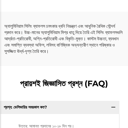
অ্যালুমিনিয়াম সিলিং ব্যাফলস চমৎকার ধ্বনি নিয়ন্ত্রণ এবং আধুনিক রৈখিক সৌন্দর্য
প্রদান করে। উচ্চ-মানের অ্যালুমিনিয়াম মিশ্র ধাতু দিয়ে তৈরি এই সিলিং ব্যাফলসগুলি
আর্দ্রতা-প্রতিরোধী, অগ্নি-প্রতিরোধী এবং বিকৃতি-মুক্ত। কাস্টম উচ্চতা, ব্যবধান
এবং সমাপ্তি ব্যবস্থা অফিস, লবিসহ বাণিজ্যিক অভ্যন্তরীণ স্থানে পরিষ্কার ও
সুসজ্জিত ঊর্ধ্ব-দৃশ্য তৈরি করে।
প্রায়শই জিজ্ঞাসিত প্রশ্ন (FAQ)
প্রশ্ন: ডেলিভারির সময়কাল কত?
উত্তর: আমানত প্রদানের ১০-১৮ দিন পর।