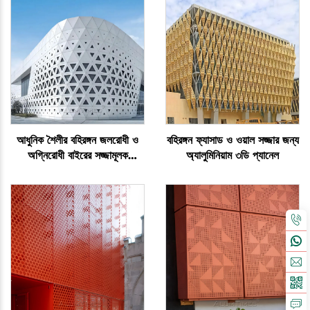
আধুনিক শৈলীর বহিরঙ্গন জলরোধী ও
বহিরঙ্গন ফ্যাসাড ও ওয়াল সজ্জার জন্য
অগ্নিরোধী বাইরের সজ্জামূলক
অ্যালুমিনিয়াম ৩ডি প্যানেল
অ্যালুমিনিয়াম ৩ডি প্যানেল