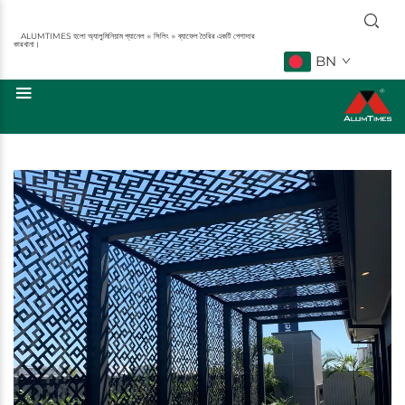
ALUMTIMES হলো অ্যালুমিনিয়াম প্যানেল ※ সিলিং ※ ব্যাফেল তৈরির একটি পেশাদার
কারখানা।
BN