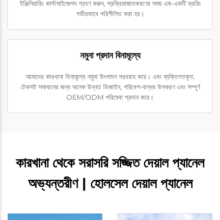
ইঞ্জিনিয়ারিং কাস্টমাইজেশন গ্রহণ করুন, প্রক্রিয়াজাতকরণের সময় এক-একটি ড্রয়িং
গভীরভাবে পরিশীলিত করা হয়।
নমুনা প্রদান বিনামূল্যে
আমাদের কারখানা বিনামূল্যে নমুনা উৎপাদন সরবরাহ করে। এবং ব্যক্তিগতকৃত,
টেকসই সমাধানের জন্য অনেক উন্নত ডিজাইন, পরিবেশ-বান্ধব উপকরণ এবং সম্পূর্ণ
OEM/ODM পরিষেবা প্রদান করে।
কারখানা থেকে সরাসরি সজ্জিত দেয়াল প্যানেল
অভ্যন্তরীণ | হোলসেল দেয়াল প্যানেল