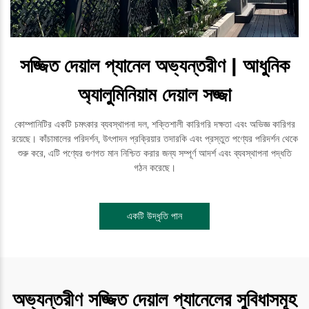
সজ্জিত দেয়াল প্যানেল অভ্যন্তরীণ | আধুনিক
অ্যালুমিনিয়াম দেয়াল সজ্জা
কোম্পানিটির একটি চমৎকার ব্যবস্থাপনা দল, শক্তিশালী কারিগরি দক্ষতা এবং অভিজ্ঞ কারিগর
রয়েছে। কাঁচামালের পরিদর্শন, উৎপাদন প্রক্রিয়ার তদারকি এবং প্রস্তুত পণ্যের পরিদর্শন থেকে
শুরু করে, এটি পণ্যের গুণগত মান নিশ্চিত করার জন্য সম্পূর্ণ আদর্শ এবং ব্যবস্থাপনা পদ্ধতি
গঠন করেছে।
একটি উদ্ধৃতি পান
অভ্যন্তরীণ সজ্জিত দেয়াল প্যানেলের সুবিধাসমূহ