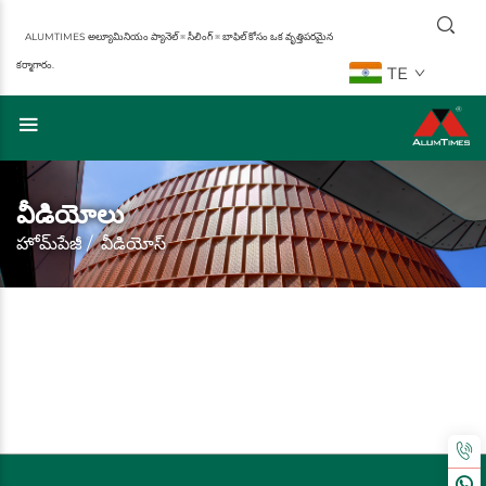
ALUMTIMES అల్యూమినియం ప్యానెల్ ※ సీలింగ్ ※ బాఫిల్ కోసం ఒక వృత్తిపరమైన
కర్మాగారం.
TE
వీడియోలు
హోమ్‌పేజీ
/
వీడియోస్