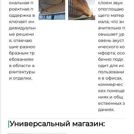
ональная п
слоем звук
роектная п
опоглощаю
оддержка в
щего матер
ключает ин
иала, что зн
дивидуальн
ачительно п
ые решени
овышает ур
я, отвечаю
овень акуст
щие разноо
ического ко
бразным тр
мфорта; осо
ебованиям
бенно подх
в области а
одит для ис
рхитектуры
пользовани
и отделки.
я в офисах,
коммерчес
ких помеще
ниях и общ
ественных з
даниях.
|
Универсальный магазин: