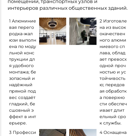
помещений, транспортных узлов и
интерьеров различных общественных зданий.
1 Алюминие
2 Изготовле
вая перего
на из высок
родка-жал
окачествен
юзи выполн
ного алюми
ена по моду
ниевого сп
льной конс
лава, облад
трукции дл
ает превосх
я удобного
одной проч
монтажа; бе
ностью и ус
зопасный и
тойчивость
надёжный
ю; передов
прямой под
ая обработк
вес создаёт
а поверхно
гладкий, бе
сти обеспеч
сшовный э
ивает длит
ффект в инт
ельный сро
ерьере.
к службы.
3 Професси
4 Оснащена