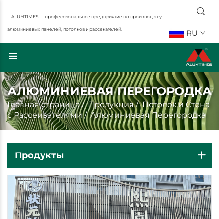
ALUMTIMES — профессиональное предприятие по производству
алюминиевых панелей, потолков и рассекателей.
RU
АЛЮМИНИЕВАЯ ПЕРЕГОРОДКА
Главная страница
/
Продукция
/
Потолок и Стена
с Рассеивателями
/
Алюминиевая Перегородка
Продукты