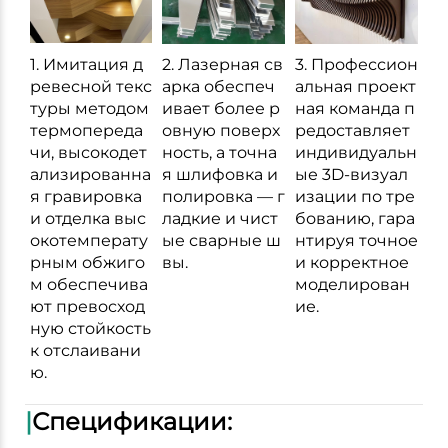
1. Имитация д
2. Лазерная св
3. Профессион
ревесной текс
арка обеспеч
альная проект
туры методом
ивает более р
ная команда п
термопереда
овную поверх
редоставляет
чи, высокодет
ность, а точна
индивидуальн
ализированна
я шлифовка и
ые 3D-визуал
я гравировка
полировка — г
изации по тре
и отделка выс
ладкие и чист
бованию, гара
окотемперату
ые сварные ш
нтируя точное
рным обжиго
вы.
и корректное
м обеспечива
моделирован
ют превосход
ие.
ную стойкость
к отслаивани
ю.
|
Спецификации: