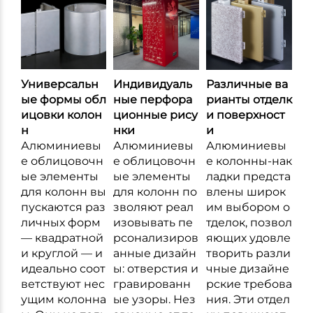
Универсальн
Индивидуаль
Различные ва
ые формы обл
ные перфора
рианты отделк
ицовки колон
ционные рису
и поверхност
н
нки
и
Алюминиевы
Алюминиевы
Алюминиевы
е облицовочн
е облицовочн
е колонны-нак
ые элементы
ые элементы
ладки предста
для колонн вы
для колонн по
влены широк
пускаются раз
зволяют реал
им выбором о
личных форм
изовывать пе
тделок, позвол
— квадратной
рсонализиров
яющих удовле
и круглой — и
анные дизайн
творить разли
идеально соот
ы: отверстия и
чные дизайне
ветствуют нес
гравированн
рские требова
ущим колонна
ые узоры. Нез
ния. Эти отдел