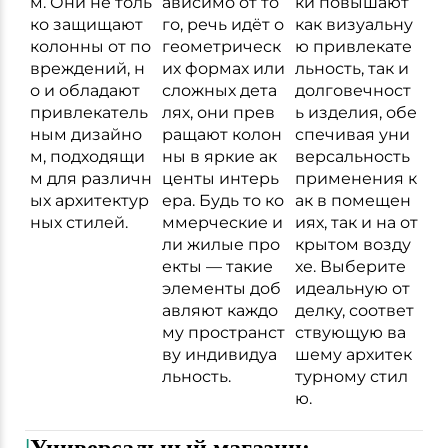
м. Они не толь
ависимо от то
ки повышают
ко защищают
го, речь идёт о
как визуальну
колонны от по
геометрическ
ю привлекате
вреждений, н
их формах или
льность, так и
о и обладают
сложных дета
долговечност
привлекатель
лях, они прев
ь изделия, обе
ным дизайно
ращают колон
спечивая уни
м, подходящи
ны в яркие ак
версальность
м для различн
центы интерь
применения к
ых архитектур
ера. Будь то ко
ак в помещен
ных стилей.
ммерческие и
иях, так и на от
ли жилые про
крытом возду
екты — такие
хе. Выберите
элементы доб
идеальную от
авляют каждо
делку, соответ
му пространст
ствующую ва
ву индивидуа
шему архитек
льность.
турному стил
ю.