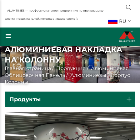
ALUMTIMES — профессиональное предприятие по производству
алюминиевых панелей, потолков и рассекателей.
RU
АЛЮМИНИЕВАЯ НАКЛАДКА
НА КОЛОННУ
Главная страница
/
Продукция
/
Алюминиевая
Облицовочная Панель
/
Алюминиевый Корпус
Колонны
Продукты