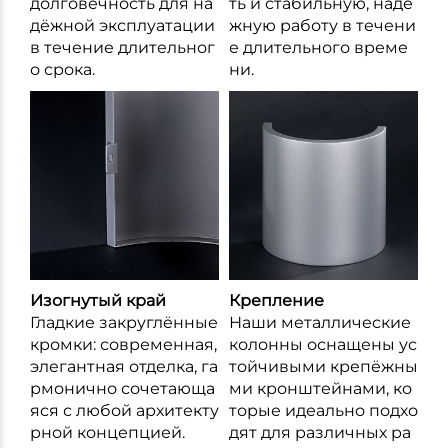
долговечность для на
ть и стабильную, надё
дёжной эксплуатации
жную работу в течени
в течение длительног
е длительного време
о срока.
ни.
Изогнутый край
Крепление
Гладкие закруглённые
Наши металлические
кромки: современная,
колонны оснащены ус
элегантная отделка, га
тойчивыми крепёжны
рмонично сочетающа
ми кронштейнами, ко
яся с любой архитекту
торые идеально подхо
рной концепцией.
дят для различных ра