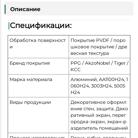
Описание
|
Спецификации:
Обработка поверхност
Покрытие PVDF / поро
и
шковое покрытие / дре
весная текстура
Бренд покрытия
PPG / AkzoNobel / Tiger /
KCC
Марка материала
Алюминий, AA1100H24, 1
060H24, 3003H24, 5005
H24
Виды продукции
Декоративное оформл
ение стен, защита. Деко
ративный экран, перег
ородка-экран, экран-р
азделитель помещений
Процесс изготовления
Резка, гибка, соединен