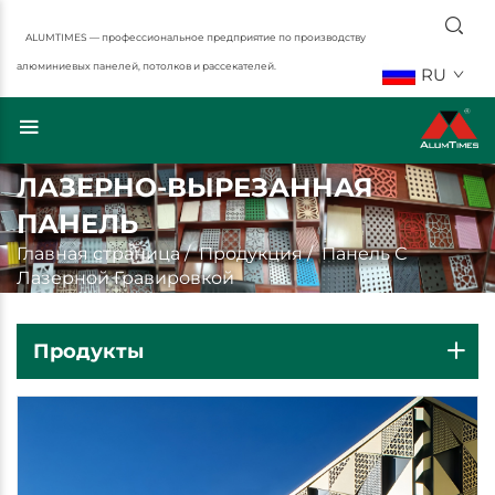
ALUMTIMES — профессиональное предприятие по производству
алюминиевых панелей, потолков и рассекателей.
RU
ЛАЗЕРНО-ВЫРЕЗАННАЯ
ПАНЕЛЬ
Главная страница
/
Продукция
/
Панель С
Лазерной Гравировкой
Продукты