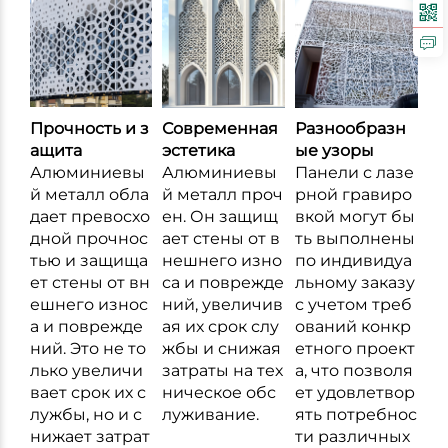
Прочность и з
Современная
Разнообразн
ащита
эстетика
ые узоры
Алюминиевы
Алюминиевы
Панели с лазе
й металл обла
й металл проч
рной гравиро
дает превосхо
ен. Он защищ
вкой могут бы
дной прочнос
ает стены от в
ть выполнены
тью и защища
нешнего изно
по индивидуа
ет стены от вн
са и поврежде
льному заказу
ешнего износ
ний, увеличив
с учетом треб
а и поврежде
ая их срок слу
ований конкр
ний. Это не то
жбы и снижая
етного проект
лько увеличи
затраты на тех
а, что позволя
вает срок их с
ническое обс
ет удовлетвор
лужбы, но и с
луживание.
ять потребнос
нижает затрат
ти различных