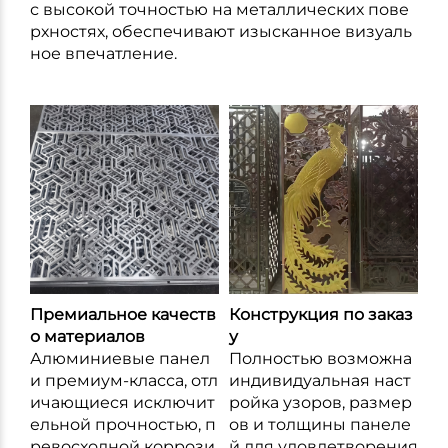
с высокой точностью на металлических пове
рхностях, обеспечивают изысканное визуаль
ное впечатление.
Премиальное качеств
Конструкция по заказ
о материалов
у
Алюминиевые панел
Полностью возможна
и премиум-класса, отл
индивидуальная наст
ичающиеся исключит
ройка узоров, размер
ельной прочностью, п
ов и толщины панеле
ревосходной коррози
й для удовлетворения