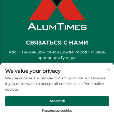
СВЯЗАТЬСЯ С НАМИ
Add: Наньминшэн, район Шунде, город Фошань,
провинция Гуандун
Тел.:
+86-13711558379
We value your privacy
Электронная почта:
[email protected]
We use cookies and similar tools to provide our services.
If you don't want to accept all cookies, click Personalize
cookies.
Copyright © Golden River Decorative Material Co., Ltd. -
Политика конфиденциальности
Accept all
Personalize cookies