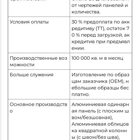
от чертежей панелей и
количества.
Условия оплаты
30 % предоплата по акк
редитиву (ТТ), остаток 7
0 % перед загрузкой, ак
кредитив при предъявл
ении.
Производственные воз
100 000 кв. м в месяц
можности
Больше служения
Изготовление по образ
цам заказчика (OEM), н
ебольшие образцы бес
платно.
Основное производств
Алюминиевая одинарн
о
ая панель (с плоским ш
вом/безшовная),
Алюминиевая облицов
ка квадратной колонн
ы (с швом/без шва),