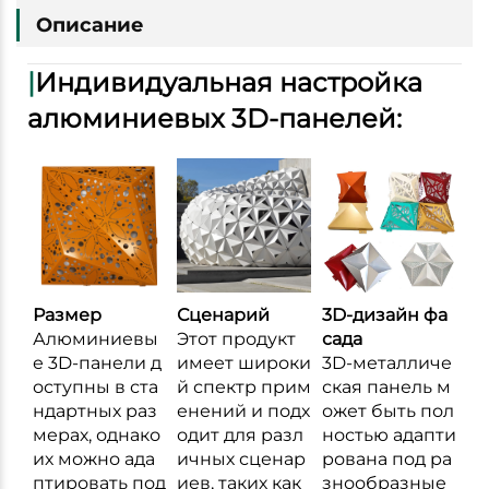
Описание
|
Индивидуальная настройка
алюминиевых 3D-панелей:
Размер
Сценарий
3D-дизайн фа
Алюминиевы
Этот продукт
сада
е 3D-панели д
имеет широки
3D-металличе
оступны в ста
й спектр прим
ская панель м
ндартных раз
енений и подх
ожет быть пол
мерах, однако
одит для разл
ностью адапти
их можно ада
ичных сценар
рована под ра
птировать под
иев, таких как
знообразные