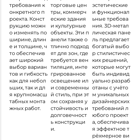
требования к
торговые цен
эстетические
онкретного п
тры, коммерч
и функционал
роекта. Конст
еские здания
ьные требова
рукцию можн
и культурные
ния. 3D-метал
о изменять по
объекты. Эти п
лическая пане
ширине, длин
анели также о
ль предлагает
е и толщине, ч
тлично подход
богатый выбо
то обеспечив
ят для зон, где
р стилистичес
ает широкий
требуется вен
ких решений,
выбор вариан
тиляция, инте
которые могут
тов и гибкость
грированное
быть индивид
как для небол
освещение ил
уально разраб
ьших, так и дл
и современны
отаны с учёто
я крупномасш
й стиль, при эт
м уникальных
табных монта
ом сохраняя у
дизайнерских
жных работ.
стойчивость и
требований л
долговечност
юбого проект
ь конструкци
а, обеспечива
и.
я эффектное т
рёхмерное ви