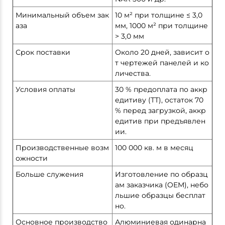
Минимальный объем зак
10 м² при толщине ≤ 3,0
аза
мм, 1000 м² при толщине
> 3,0 мм
Срок поставки
Около 20 дней, зависит о
т чертежей панелей и ко
личества.
Условия оплаты
30 % предоплата по аккр
едитиву (ТТ), остаток 70
% перед загрузкой, аккр
едитив при предъявлен
ии.
Производственные возм
100 000 кв. м в месяц
ожности
Больше служения
Изготовление по образц
ам заказчика (OEM), небо
льшие образцы бесплат
но.
Основное производство
Алюминиевая одинарна