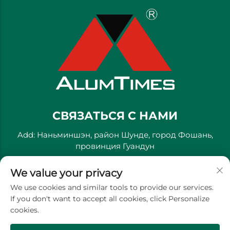
СВЯЗАТЬСЯ С НАМИ
Add: Наньминшэн, район Шунде, город Фошань,
провинция Гуандун
Тел.:
+86-13711558379
We value your privacy
Электронная почта:
[email protected]
We use cookies and similar tools to provide our services.
If you don't want to accept all cookies, click Personalize
cookies.
Copyright © Golden River Decorative Material Co., Ltd. -
Политика конфиденциальности