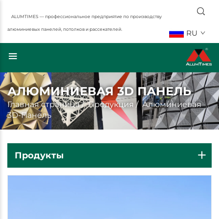
ALUMTIMES — профессиональное предприятие по производству
алюминиевых панелей, потолков и рассекателей.
RU
АЛЮМИНИЕВАЯ 3D ПАНЕЛЬ
Главная страница
/
Продукция
/
Алюминиевая
3D-Панель
Продукты