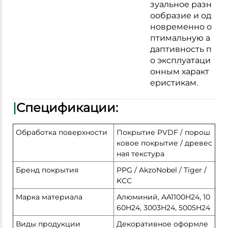
зуальное разн
ообразие и од
новременно о
птимальную а
даптивность п
о эксплуатаци
онным характ
еристикам.
|
Спецификации:
Обработка поверхности
Покрытие PVDF / порош
ковое покрытие / древес
ная текстура
Бренд покрытия
PPG / AkzoNobel / Tiger /
KCC
Марка материала
Алюминий, AA1100H24, 10
60H24, 3003H24, 5005H24
Виды продукции
Декоративное оформле