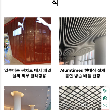
식
알루미늄 펀치드 메시 패널
Alumtimes 현대식 설계
– 실외 외부 클래딩용
불연·방습 배플 천장