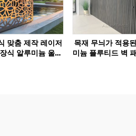
식 맞춤 제작 레이저
목재 무늬가 적용된
 장식 알루미늄 울타
미늄 플루티드 벽 
리 패널
장 장식용)