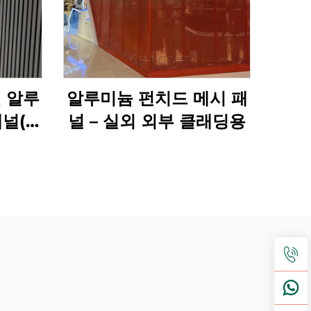
 알루
알루미늄 펀치드 메시 패
패널(별
널 – 실외 외부 클래딩용