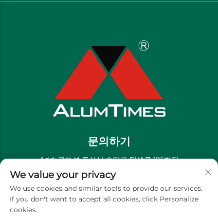
문의하기
Add: 광둥성 포산시 순더구 민생로 195번지
We value your privacy
전화번호:
+86-13711558379
We use cookies and similar tools to provide our services.
이메일:
[email protected]
If you don't want to accept all cookies, click Personalize
cookies.