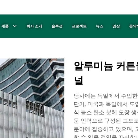
제품
회사 소개
솔루션
프로젝트
뉴스
영상
문의
알루미늄 커튼월
널
당사에는 독일에서 수입한 
단기, 미국과 독일에서 도입
식 불소 탄소 분체 도장 생
문 인력으로 구성된 고도로
분야에 집중하고 있으며,
할 수 있을 것임을 자신합