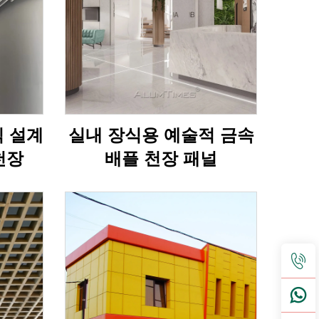
식 설계
실내 장식용 예술적 금속
천장
배플 천장 패널