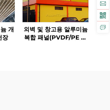
늄 개
외벽 및 창고용 알루미늄
천장
복합 패널(PVDF/PE 코
팅)