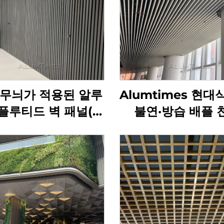
 무늬가 적용된 알루
Alumtimes 현대
플루티드 벽 패널(별
불연·방습 배플 
장 장식용)