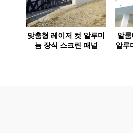
맞춤형 레이저 컷 알루미
알룸
늄 장식 스크린 패널
알루미