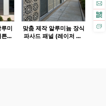
알루미
맞춤 제작 알루미늄 장식
커튼월
파사드 패널 (레이저 컷,
용
단열 기능)