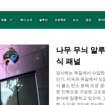
제품
회사 소개
솔루션
프로젝트
뉴스
영상
문의
나무 무늬 알루
식 패널
당사에는 독일에서 수입한 
단기, 미국과 독일에서 도입
식 불소 탄소 분체 도장 생
문 인력으로 구성된 고도로
분야에 집중하고 있으며,
할 수 있을 것임을 자신합