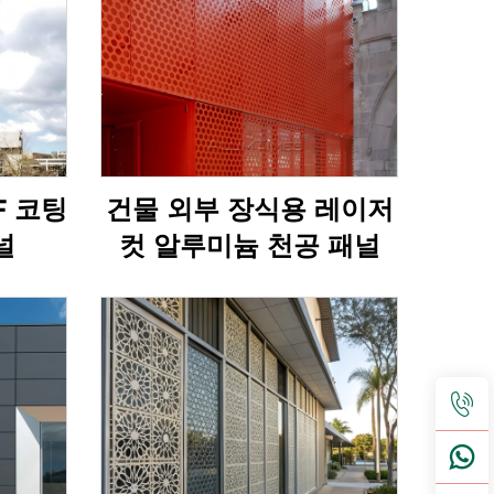
F 코팅
건물 외부 장식용 레이저
널
컷 알루미늄 천공 패널