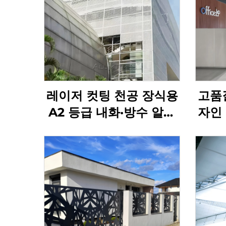
레이저 컷팅 천공 장식용
고품
A2 등급 내화·방수 알루
자인
미늄 패널