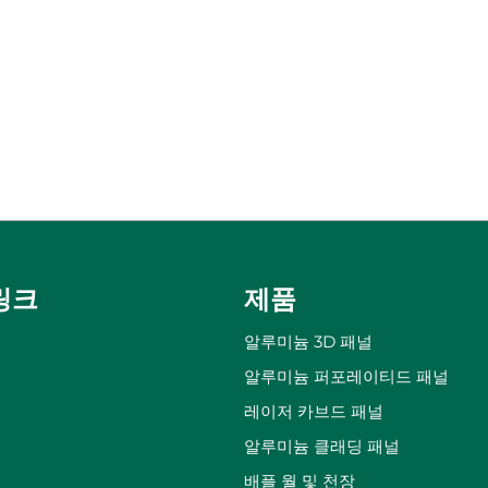
링크
제품
알루미늄 3D 패널
알루미늄 퍼포레이티드 패널
레이저 카브드 패널
알루미늄 클래딩 패널
배플 월 및 천장