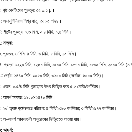
: পৃষ্ঠ কোটিংয়ের পুরুত্ব: ৩২ ± ১ μ।
: অ্যালুমিনিয়াম মিশ্র ধাতু: ৩০০৩ H২৪।
: শীটের পুরুত্ব: ০.৩ মিমি, ০.৪ মিমি, ০.৫ মিমি।
: মাত্রা:
: পুরুত্ব: ৩ মিমি, ৪ মিমি, ৬ মিমি, ৮ মিমি, ১০ মিমি।
: প্রস্থ: ১২২০ মিমি, ১২৫০ মিমি, ১৫০০ মিমি, ১৫৭০ মিমি, ১৮০০ মিমি, ২০০০ মিমি (সর্ব
: দৈর্ঘ্য: ২৪৪০ মিমি, ৩০৫০ মিমি, ৩২০০ মিমি (সর্বোচ্চ: ৬০০০ মিমি)।
: ওজন: ০.৫/৪ মিমি পুরুত্বের উপর ভিত্তি করে ৫.৫ কেজি/বর্গমিটার।
ঙ: আদর্শ আকার: ১২২০×২৪৪০ মিমি।
: ২০' ফ্ল্যাট কন্টেইনারে পরিমাণ: ৪ মিমি/২৩৮০ বর্গমিটার; ৩ মিমি/২৯৭৭ বর্গমিটার।
: অ-আদর্শ আকারগুলি অনুরোধের ভিত্তিতে পাওয়া যায়।
: আদর্শ: