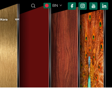
BN
 Kora
ব্লগ