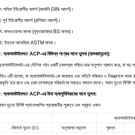
: পশ্চিম ইউরোপীয় আদর্শ (জার্মানি DIN আদর্শ)।
: পূর্ব ইউরোপীয় আদর্শ (রাশিয়ান আদর্শ)।
ি: কমনওয়েলথ মানক (যুক্তরাজ্যের BS মানক)।
ডি: উত্তর আমেরিকা ASTM মানক।
: অ্যালামটাইমস® ACP-এর বিভিন্ন পণ্যের সাথে তুলনা (হালকা/দৃঢ়তা):
্যালামটাইমস®-এর যৌগিক গঠন একটি চমকপ্রদ শক্তি-ভার অনুপাত প্রদান করে, যা বড় প
দিও এটি হালকা, যা অ্যালামটাইমস®-কে কারখানা এবং সাইটে পরিবহন ও নিয়ন্ত্রণকে সহজ ক
কৃতি ধরে রাখে এবং চরম তাপমাত্রা পরিবর্তনের সময়েও সমতল থাকে। সমান দৃঢ়তা বিশিষ্ট 
: অ্যালামটাইমস® ACP-এর টানা অ্যালুমিনিয়ামের সাথে তুলনা:
মান দৃঢ়তা বিশিষ্ট প্যানেলগুলির প্রয়োজনীয় পুরুত্ব এবং প্রকৃত ওজন
অ্যালামটাই
বেঁকানো দৃঢ়তা (EI)
অনুপ্রস্থ মডুলাস
পুরুত্ব