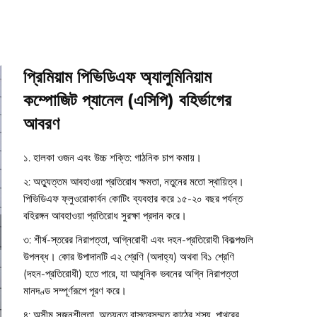
প্রিমিয়াম পিভিডিএফ অ্যালুমিনিয়াম
কম্পোজিট প্যানেল (এসিপি) বহির্ভাগের
আবরণ
১. হালকা ওজন এবং উচ্চ শক্তি: গাঠনিক চাপ কমায়।
২: অত্যুত্তম আবহাওয়া প্রতিরোধ ক্ষমতা, নতুনের মতো স্থায়িত্ব।
পিভিডিএফ ফ্লুওরোকার্বন কোটিং ব্যবহার করে ১৫-২০ বছর পর্যন্ত
বহিরঙ্গন আবহাওয়া প্রতিরোধ সুরক্ষা প্রদান করে।
৩: শীর্ষ-স্তরের নিরাপত্তা, অগ্নিরোধী এবং দহন-প্রতিরোধী বিকল্পগুলি
উপলব্ধ। কোর উপাদানটি এ২ শ্রেণি (অদাহ্য) অথবা বি১ শ্রেণি
(দহন-প্রতিরোধী) হতে পারে, যা আধুনিক ভবনের অগ্নি নিরাপত্তা
মানদণ্ড সম্পূর্ণরূপে পূরণ করে।
৪: অসীম সৃজনশীলতা, অত্যন্ত বাস্তবসম্মত কাঠের শস্য, পাথরের