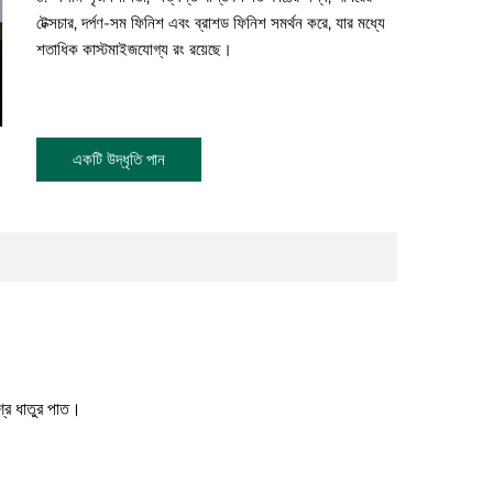
টেক্সচার, দর্পণ-সম ফিনিশ এবং ব্রাশড ফিনিশ সমর্থন করে, যার মধ্যে
শতাধিক কাস্টমাইজযোগ্য রং রয়েছে।
একটি উদ্ধৃতি পান
শ্র ধাতুর পাত।