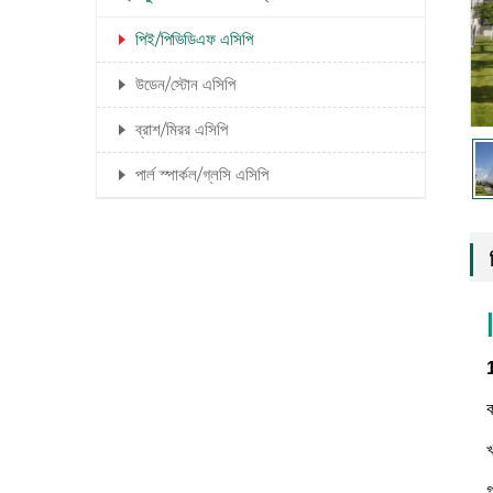
পিই/পিভিডিএফ এসিপি
উডেন/স্টোন এসিপি
ব্রাশ/মিরর এসিপি
পার্ল স্পার্কল/গ্লসি এসিপি
1
ক
খ
গ