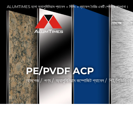
ALUMTIMES হলো অ্যালুমিনিয়াম প্যানেল ※ সিলিং ※ ব্যাফেল তৈরির একটি পেশাদার কারখানা।
হোমপেজ
পণ
PE/PVDF ACP
হোমপেজ
/
পণ্য
/
অ্যালুমিনিয়াম কম্পোজিট প্যানেল
/
পিই/পিভিডিএফ