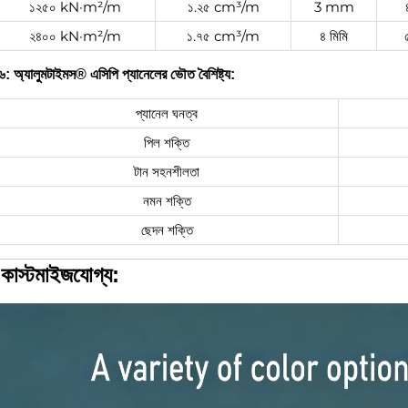
১২৫০ kN·m²/m
১.২৫ cm³/m
3 mm
২৪০০ kN·m²/m
১.৭৫ cm³/m
৪ মিমি
৬: অ্যালুমটাইমস® এসিপি প্যানেলের ভৌত বৈশিষ্ট্য:
প্যানেল ঘনত্ব
পিল শক্তি
টান সহনশীলতা
নমন শক্তি
ছেদন শক্তি
|
কাস্টমাইজযোগ্য: