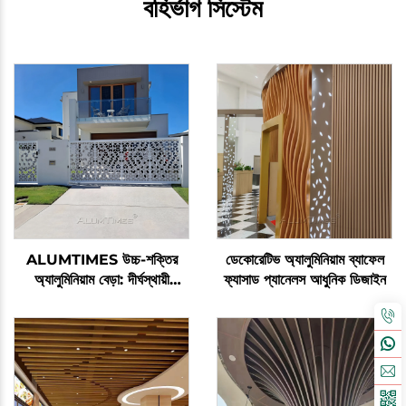
বহির্ভাগ সিস্টেম
ALUMTIMES উচ্চ-শক্তির
ডেকোরেটিভ অ্যালুমিনিয়াম ব্যাফেল
অ্যালুমিনিয়াম বেড়া: দীর্ঘস্থায়ী
ফ্যাসাড প্যানেলস আধুনিক ডিজাইন
কার্যকারিতার জন্য ক্ষয়-প্রতিরোধী ও
মরিচা-প্রতিরোধী