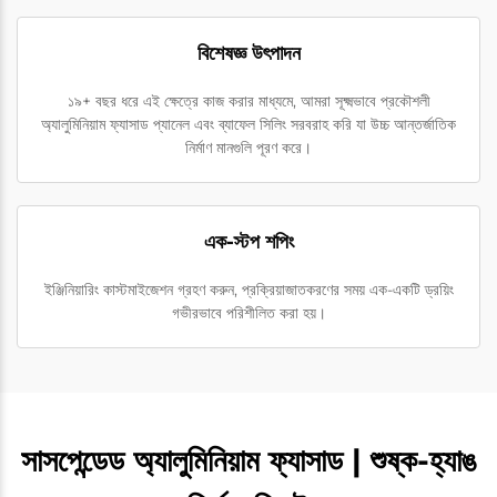
বিশেষজ্ঞ উৎপাদন
১৯+ বছর ধরে এই ক্ষেত্রে কাজ করার মাধ্যমে, আমরা সূক্ষ্মভাবে প্রকৌশলী
অ্যালুমিনিয়াম ফ্যাসাড প্যানেল এবং ব্যাফেল সিলিং সরবরাহ করি যা উচ্চ আন্তর্জাতিক
নির্মাণ মানগুলি পূরণ করে।
এক-স্টপ শপিং
ইঞ্জিনিয়ারিং কাস্টমাইজেশন গ্রহণ করুন, প্রক্রিয়াজাতকরণের সময় এক-একটি ড্রয়িং
গভীরভাবে পরিশীলিত করা হয়।
সাসপেন্ডেড অ্যালুমিনিয়াম ফ্যাসাড | শুষ্ক-হ্যাঙ