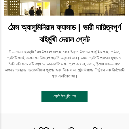
ঠোস অ্যালুমিনিয়াম ফ্যাসাড | ভারী দায়িত্বপূর্ণ
বহির্মুখী দেয়াল প্লেট
উচ্চ-মানের অ্যালুমিনিয়াম উপকরণ সংগ্রহ থেকে উন্নত উৎপাদন প্রযুক্তি গ্রহণ পর্যন্ত,
প্রতিটি ধাপই কঠোর মান নিয়ন্ত্রণ পদ্ধতি অনুসরণ করে। আমরা প্রতিটি প্যানেল সূক্ষ্মভাবে
তৈরি করি যাতে এটি শুধুমাত্র আন্তর্জাতিক মান পূরণ করে না, বরং ছাড়িয়েও যায়— এতে
আপনার প্রকল্পের প্রয়োজনীয়তা পূরণের জন্য টিকে থাকা, সৌন্দর্যবোধের নির্ভুলতা এবং দীর্ঘমেয়াদী
মূল্য একত্রিত হয়।
একটি উদ্ধৃতি পান