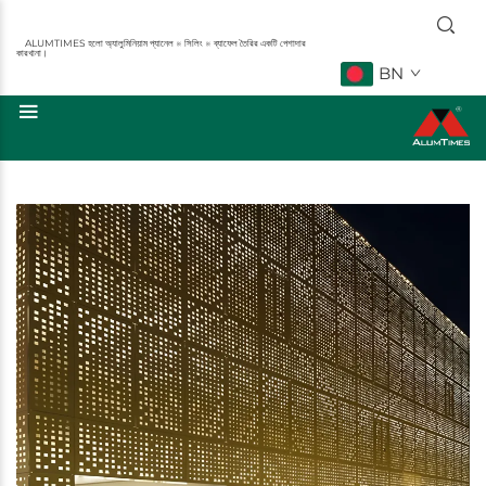
ALUMTIMES হলো অ্যালুমিনিয়াম প্যানেল ※ সিলিং ※ ব্যাফেল তৈরির একটি পেশাদার
কারখানা।
BN