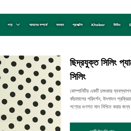
পণ্য
আমাদের সম্পর্কে
সমাধান
প্রজেক্টস
Khobor
ভিডিও
S
ছিদ্রযুক্ত সিলিং প্য
সিলিং
কোম্পানিটির একটি চমৎকার ব্যবস্থাপন
কাঁচামালের পরিদর্শন, উৎপাদন প্রক্রিয
পণ্যের গুণগত মান নিশ্চিত করার জন্য