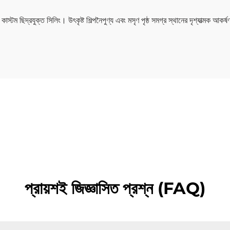
ম ছিদ্রযুক্ত সিলিং। উৎকৃষ্ট শিল্পনৈপুণ্য এবং মসৃণ পৃষ্ঠ সমগ্র স্থানের দৃশ্যাত্মক আকর্ষ
প্রায়শই জিজ্ঞাসিত প্রশ্ন (FAQ)