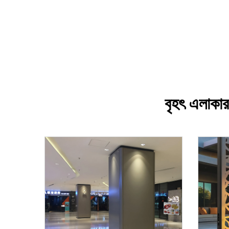
বৃহৎ এলাকার