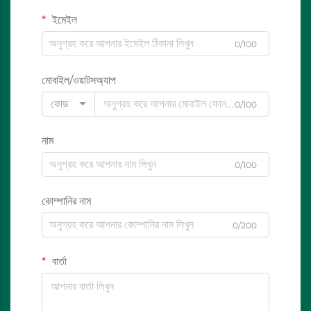
ইমেইল
0/100
মোবাইল/ওয়াটসঅ্যাপ
কোড
0/100
নাম
0/100
কোম্পানির নাম
0/200
বার্তা