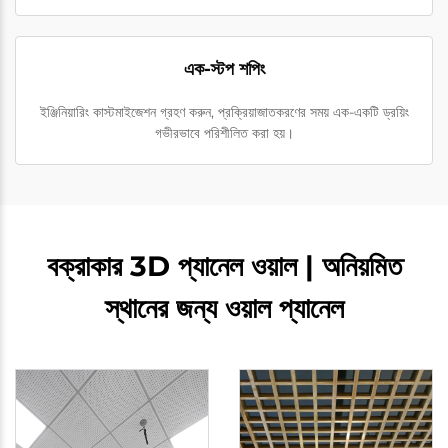
এক-স্টপ শপিং
ইঞ্জিনিয়ারিং কাস্টমাইজেশন গ্রহণ করুন, প্রক্রিয়াজাতকরণের সময় এক-একটি ড্রয়িং
গভীরভাবে পরিশীলিত করা হয়।
বক্রাকার 3D প্যানেল ওয়াল | অনিয়মিত
স্থানের জন্য ওয়াল প্যানেল