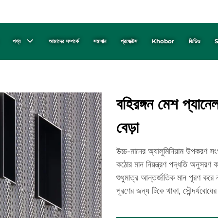
পণ্য
আমাদের সম্পর্কে
সমাধান
প্রজেক্টস
Khobor
ভিডিও
S
বহিরঙ্গন মেশ প্যানে
বেড়া
উচ্চ-মানের অ্যালুমিনিয়াম উপকরণ সং
কঠোর মান নিয়ন্ত্রণ পদ্ধতি অনুসরণ ক
শুধুমাত্র আন্তর্জাতিক মান পূরণ করে 
পূরণের জন্য টিকে থাকা, সৌন্দর্যবোধের 