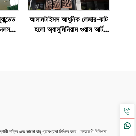
যান্ডেড
আলামটাইমস আধুনিক লেজার-কাট
ানেলস
হলো অ্যালুমিনিয়াম ওয়াল আর্ট
িং
প্যানেল
ায়ী শক্তি এবং ভালো বায়ু প্রবেশ্যতা নিশ্চিত করে। ক্ষয়রোধী চিকিৎসা