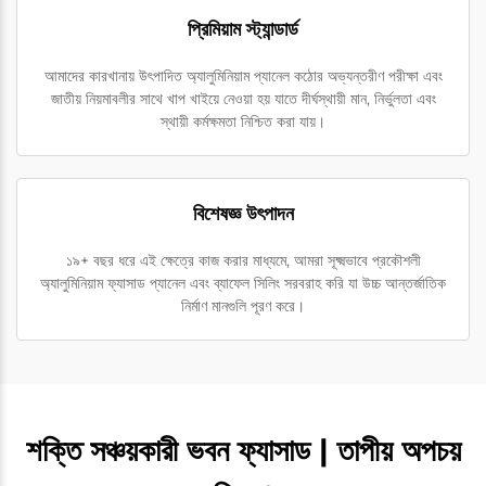
প্রিমিয়াম স্ট্যান্ডার্ড
আমাদের কারখানায় উৎপাদিত অ্যালুমিনিয়াম প্যানেল কঠোর অভ্যন্তরীণ পরীক্ষা এবং
জাতীয় নিয়মাবলীর সাথে খাপ খাইয়ে নেওয়া হয় যাতে দীর্ঘস্থায়ী মান, নির্ভুলতা এবং
স্থায়ী কর্মক্ষমতা নিশ্চিত করা যায়।
বিশেষজ্ঞ উৎপাদন
১৯+ বছর ধরে এই ক্ষেত্রে কাজ করার মাধ্যমে, আমরা সূক্ষ্মভাবে প্রকৌশলী
অ্যালুমিনিয়াম ফ্যাসাড প্যানেল এবং ব্যাফেল সিলিং সরবরাহ করি যা উচ্চ আন্তর্জাতিক
নির্মাণ মানগুলি পূরণ করে।
শক্তি সঞ্চয়কারী ভবন ফ্যাসাড | তাপীয় অপচয়