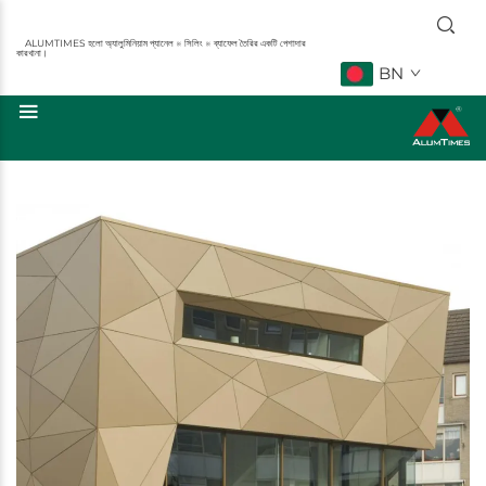
ALUMTIMES হলো অ্যালুমিনিয়াম প্যানেল ※ সিলিং ※ ব্যাফেল তৈরির একটি পেশাদার
কারখানা।
BN