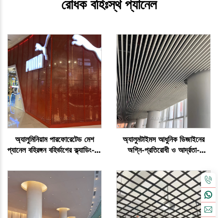
রোধক বহিঃস্থ প্যানেল
অ্যালুমিনিয়াম পারফোরেটেড মেশ
অ্যালুমটাইমস আধুনিক ডিজাইনের
প্যানেল বহিরঙ্গন বহির্ভাগের ক্ল্যাডিং-এর
অগ্নি-প্রতিরোধী ও আর্দ্রতা-
জন্য
প্রতিরোধী ব্যাফেল সিলিং