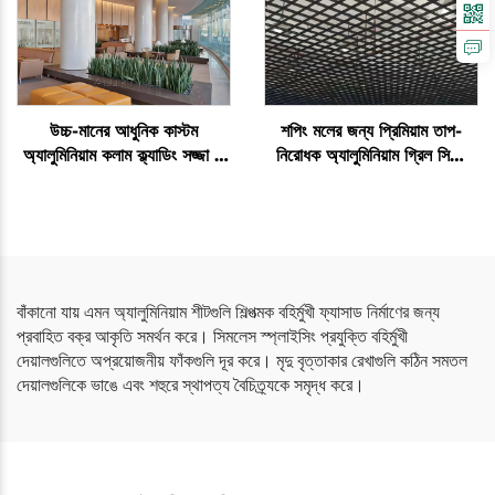
উচ্চ-মানের আধুনিক কাস্টম
শপিং মলের জন্য প্রিমিয়াম তাপ-
অ্যালুমিনিয়াম কলাম ক্ল্যাডিং সজ্জা ও
নিরোধক অ্যালুমিনিয়াম গ্রিল সিলিং
কার্টেন ওয়াল
গ্রিড
বাঁকানো যায় এমন অ্যালুমিনিয়াম শীটগুলি শিল্পত্মক বহির্মুখী ফ্যাসাড নির্মাণের জন্য
প্রবাহিত বক্র আকৃতি সমর্থন করে। সিমলেস স্প্লাইসিং প্রযুক্তি বহির্মুখী
দেয়ালগুলিতে অপ্রয়োজনীয় ফাঁকগুলি দূর করে। মৃদু বৃত্তাকার রেখাগুলি কঠিন সমতল
দেয়ালগুলিকে ভাঙে এবং শহুরে স্থাপত্য বৈচিত্র্যকে সমৃদ্ধ করে।