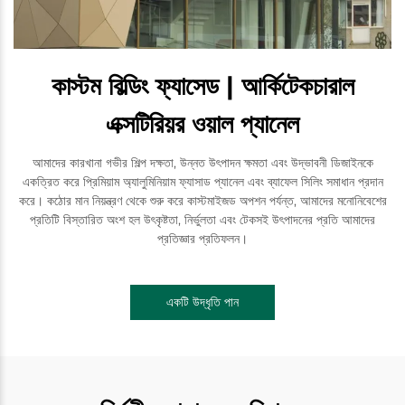
কাস্টম বিল্ডিং ফ্যাসেড | আর্কিটেকচারাল
এক্সটিরিয়র ওয়াল প্যানেল
আমাদের কারখানা গভীর শিল্প দক্ষতা, উন্নত উৎপাদন ক্ষমতা এবং উদ্ভাবনী ডিজাইনকে
একত্রিত করে প্রিমিয়াম অ্যালুমিনিয়াম ফ্যাসাড প্যানেল এবং ব্যাফেল সিলিং সমাধান প্রদান
করে। কঠোর মান নিয়ন্ত্রণ থেকে শুরু করে কাস্টমাইজড অপশন পর্যন্ত, আমাদের মনোনিবেশের
প্রতিটি বিস্তারিত অংশ হল উৎকৃষ্টতা, নির্ভুলতা এবং টেকসই উৎপাদনের প্রতি আমাদের
প্রতিজ্ঞার প্রতিফলন।
একটি উদ্ধৃতি পান