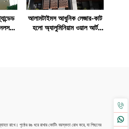
যান্ডেড
আলামটাইমস আধুনিক লেজার-কাট
ানেলস
হলো অ্যালুমিনিয়াম ওয়াল আর্ট
িং
প্যানেল
ব্যাহত রাখে। পৃষ্ঠের রঙ ধরে রাখার কোটিং বয়স্কতা রোধ করে, যা পিছনের