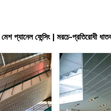
ম মেশ প্যানেল ফেন্সিং | মরচে-প্রতিরোধী ধাতব