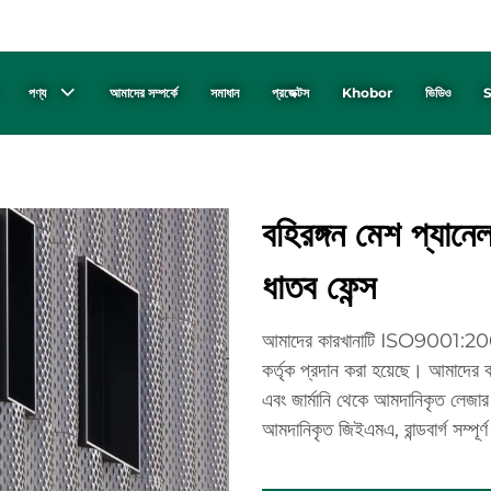
পণ্য
আমাদের সম্পর্কে
সমাধান
প্রজেক্টস
Khobor
ভিডিও
S
বহিরঙ্গন মেশ প্যানে
ধাতব ফেন্স
আমাদের কারখানাটি ISO9001:2000 স
কর্তৃক প্রদান করা হয়েছে। আমাদের কা
এবং জার্মানি থেকে আমদানিকৃত লেজার ক
আমদানিকৃত জিইএমএ, রান্ডবার্গ সম্পূর্ণ