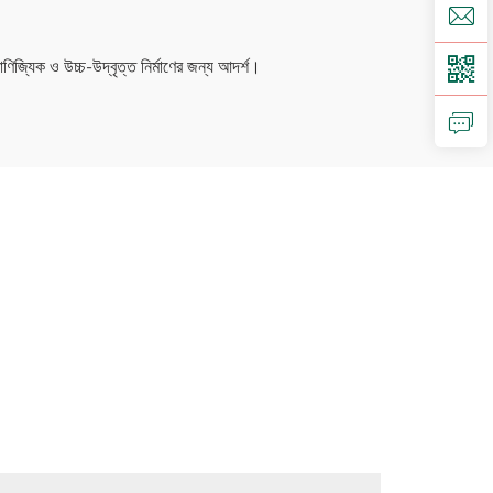
াণিজ্যিক ও উচ্চ-উদ্বৃত্ত নির্মাণের জন্য আদর্শ।