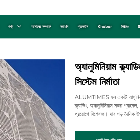
পণ্য
আমাদের সম্পর্কে
সমাধান
প্রজেক্টস
Khobor
ভিডিও
S
অ্যালুমিনিয়াম ক্ল্যাড
সিস্টেম নির্মাতা
ALUMTIMES হল একটি আধুনিক উদ্যোগ
ক্ল্যাডিং, অ্যালুমিনিয়াম সজ্জা প্যান
প্রয়োগে বিশেষজ্ঞ। যার গড় দৈনিক উ