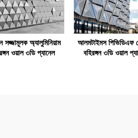
গন সজ্জামূলক অ্যালুমিনিয়াম
আলমটাইমস পিভিডিএফ 
রঙ্গন ওয়াল ৩ডি প্যানেল
বহিরঙ্গন ৩ডি ওয়াল প্য