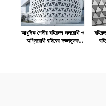
আধুনিক শৈলীর বহিরঙ্গন জলরোধী ও
বহিরঙ্
অগ্নিরোধী বাইরের সজ্জামূলক
বহি
অ্যালুমিনিয়াম ৩ডি প্যানেল