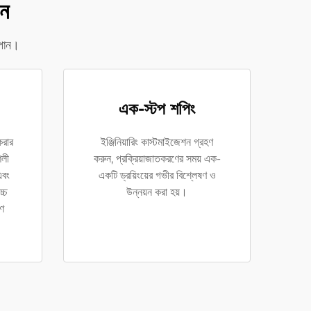
েন
 পান।
এক-স্টপ শপিং
করার
ইঞ্জিনিয়ারিং কাস্টমাইজেশন গ্রহণ
শলী
করুন, প্রক্রিয়াজাতকরণের সময় এক-
এবং
একটি ড্রয়িংয়ের গভীর বিশ্লেষণ ও
চ্চ
উন্নয়ন করা হয়।
রণ