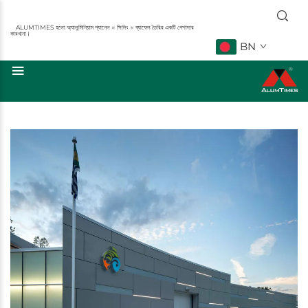
ALUMTIMES হলো অ্যালুমিনিয়াম প্যানেল ※ সিলিং ※ ব্যাফেল তৈরির একটি পেশাদার
কারখানা।
BN