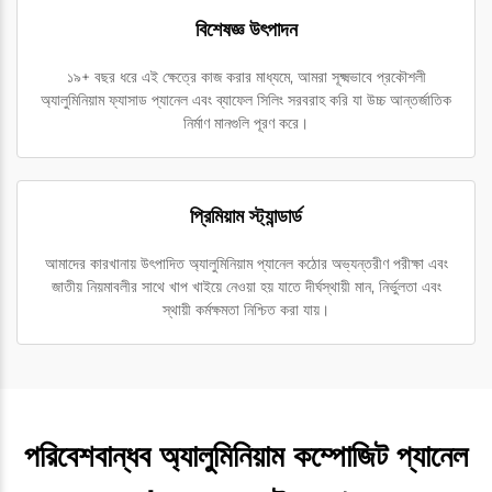
বিশেষজ্ঞ উৎপাদন
১৯+ বছর ধরে এই ক্ষেত্রে কাজ করার মাধ্যমে, আমরা সূক্ষ্মভাবে প্রকৌশলী
অ্যালুমিনিয়াম ফ্যাসাড প্যানেল এবং ব্যাফেল সিলিং সরবরাহ করি যা উচ্চ আন্তর্জাতিক
নির্মাণ মানগুলি পূরণ করে।
প্রিমিয়াম স্ট্যান্ডার্ড
আমাদের কারখানায় উৎপাদিত অ্যালুমিনিয়াম প্যানেল কঠোর অভ্যন্তরীণ পরীক্ষা এবং
জাতীয় নিয়মাবলীর সাথে খাপ খাইয়ে নেওয়া হয় যাতে দীর্ঘস্থায়ী মান, নির্ভুলতা এবং
স্থায়ী কর্মক্ষমতা নিশ্চিত করা যায়।
পরিবেশবান্ধব অ্যালুমিনিয়াম কম্পোজিট প্যানেল