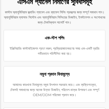
এসিএম প্যানেল নির্মাণের সুবিধাসমূহ
কাস্টম অ্যালুমিনিয়াম ক্ল্যাডিং প্যানেল এবং ব্যাফেল সিলিং প্রকল্পের জন্য সম্পূর্ণ সমাধান পান।
অ্যালুমিনিয়াম ফ্যাসাড সিস্টেম এবং অ্যালুমিনিয়াম সিলিংয়ের ডিজাইন, ইনস্টলেশন ও সংশোধনের
জন্য টেকনিক্যাল সাপোর্ট পান।
এক-স্টপ শপিং
ইঞ্জিনিয়ারিং কাস্টমাইজেশন গ্রহণ করুন, প্রক্রিয়াজাতকরণের সময় এক-একটি ড্রয়িং
গভীরভাবে পরিশীলিত করা হয়।
নমুনা প্রদান বিনামূল্যে
আমাদের কারখানা বিনামূল্যে নমুনা উৎপাদন সরবরাহ করে। এবং ব্যক্তিগতকৃত,
টেকসই সমাধানের জন্য অনেক উন্নত ডিজাইন, পরিবেশ-বান্ধব উপকরণ এবং সম্পূর্ণ
OEM/ODM পরিষেবা প্রদান করে।