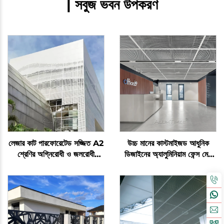
| সবুজ ভবন উপকরণ
লেজার কাট পারফোরেটেড সজ্জিত A2
উচ্চ মানের কাস্টমাইজড আধুনিক
শ্রেণির অগ্নিরোধী ও জলরোধী
ডিজাইনের অ্যালুমিনিয়াম ফেন্স মেশ
অ্যালুমিনিয়াম প্যানেল
প্যানেল