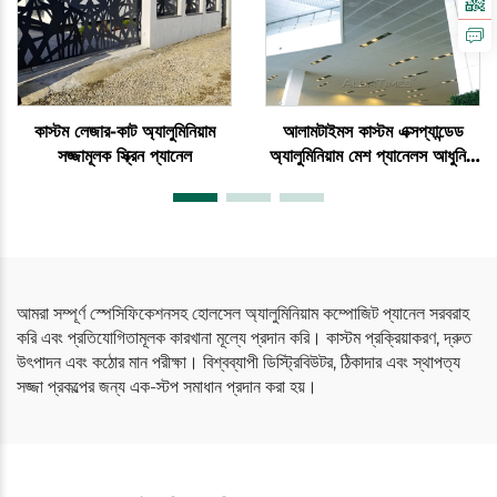
কাস্টম লেজার-কাট অ্যালুমিনিয়াম
আলামটাইমস কাস্টম এক্সপ্যান্ডেড
সজ্জামূলক স্ক্রিন প্যানেল
অ্যালুমিনিয়াম মেশ প্যানেলস আধুনিক
ওয়াল ক্ল্যাডিং
আমরা সম্পূর্ণ স্পেসিফিকেশনসহ হোলসেল অ্যালুমিনিয়াম কম্পোজিট প্যানেল সরবরাহ
করি এবং প্রতিযোগিতামূলক কারখানা মূল্যে প্রদান করি। কাস্টম প্রক্রিয়াকরণ, দ্রুত
উৎপাদন এবং কঠোর মান পরীক্ষা। বিশ্বব্যাপী ডিস্ট্রিবিউটর, ঠিকাদার এবং স্থাপত্য
সজ্জা প্রকল্পের জন্য এক-স্টপ সমাধান প্রদান করা হয়।