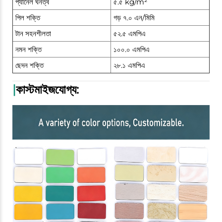
প্যানেল ঘনত্ব
৫.৫ kg/m²
পিল শক্তি
গড় ৭.০ এন/মিমি
টান সহনশীলতা
৫২.৫ এমপিএ
নমন শক্তি
১০০.০ এমপিএ
ছেদন শক্তি
২৮.১ এমপিএ
|
কাস্টমাইজযোগ্য: