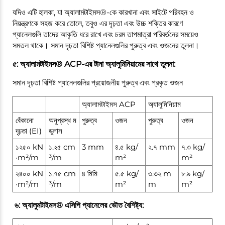
যদিও এটি হালকা, যা অ্যালামটাইমস®-কে কারখানা এবং সাইটে পরিবহন ও
নিয়ন্ত্রণকে সহজ করে তোলে, তবুও এর দৃঢ়তা এবং উচ্চ শক্তির কারণে
প্যানেলগুলি তাদের আকৃতি ধরে রাখে এবং চরম তাপমাত্রা পরিবর্তনের সময়েও
সমতল থাকে। সমান দৃঢ়তা বিশিষ্ট প্যানেলগুলির পুরুত্ব এবং ওজনের তুলনা।
৫: অ্যালামটাইমস® ACP-এর টানা অ্যালুমিনিয়ামের সাথে তুলনা:
সমান দৃঢ়তা বিশিষ্ট প্যানেলগুলির প্রয়োজনীয় পুরুত্ব এবং প্রকৃত ওজন
অ্যালামটাইমস ACP
অ্যালুমিনিয়াম
বেঁকানো
অনুপ্রস্থ ম
পুরুত্ব
ওজন
পুরুত্ব
ওজন
দৃঢ়তা (EI)
ডুলাস
১২৫০ kN
১.২৫ cm
3 mm
৪.৫ kg/
২.৭ mm
৭.৩ kg/
·m²/m
³/m
m²
m²
২৪০০ kN
১.৭৫ cm
৪ মিমি
৫.৫ kg/
৩.৩২ m
৮.৯ kg/
·m²/m
³/m
m²
m
m²
৬: অ্যালুমটাইমস® এসিপি প্যানেলের ভৌত বৈশিষ্ট্য: