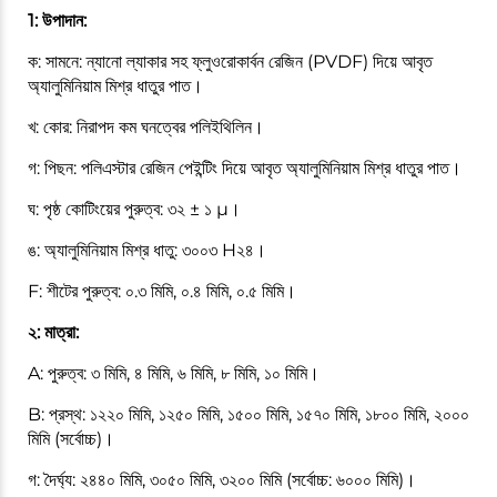
1: উপাদান:
ক: সামনে: ন্যানো ল্যাকার সহ ফ্লুওরোকার্বন রেজিন (PVDF) দিয়ে আবৃত
অ্যালুমিনিয়াম মিশ্র ধাতুর পাত।
খ: কোর: নিরাপদ কম ঘনত্বের পলিইথিলিন।
গ: পিছন: পলিএস্টার রেজিন পেইন্টিং দিয়ে আবৃত অ্যালুমিনিয়াম মিশ্র ধাতুর পাত।
ঘ: পৃষ্ঠ কোটিংয়ের পুরুত্ব: ৩২ ± ১ μ।
ঙ: অ্যালুমিনিয়াম মিশ্র ধাতু: ৩০০৩ H২৪।
F: শীটের পুরুত্ব: ০.৩ মিমি, ০.৪ মিমি, ০.৫ মিমি।
২: মাত্রা:
A: পুরুত্ব: ৩ মিমি, ৪ মিমি, ৬ মিমি, ৮ মিমি, ১০ মিমি।
B: প্রস্থ: ১২২০ মিমি, ১২৫০ মিমি, ১৫০০ মিমি, ১৫৭০ মিমি, ১৮০০ মিমি, ২০০০
মিমি (সর্বোচ্চ)।
গ: দৈর্ঘ্য: ২৪৪০ মিমি, ৩০৫০ মিমি, ৩২০০ মিমি (সর্বোচ্চ: ৬০০০ মিমি)।