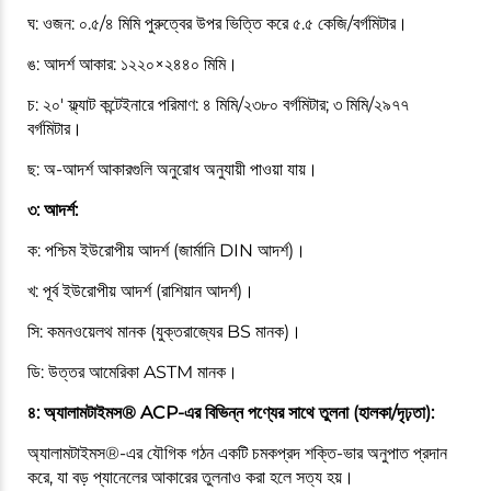
ঘ: ওজন: ০.৫/৪ মিমি পুরুত্বের উপর ভিত্তি করে ৫.৫ কেজি/বর্গমিটার।
ঙ: আদর্শ আকার: ১২২০×২৪৪০ মিমি।
চ: ২০' ফ্ল্যাট কন্টেইনারে পরিমাণ: ৪ মিমি/২৩৮০ বর্গমিটার; ৩ মিমি/২৯৭৭
বর্গমিটার।
ছ: অ-আদর্শ আকারগুলি অনুরোধ অনুযায়ী পাওয়া যায়।
৩: আদর্শ:
ক: পশ্চিম ইউরোপীয় আদর্শ (জার্মানি DIN আদর্শ)।
খ: পূর্ব ইউরোপীয় আদর্শ (রাশিয়ান আদর্শ)।
সি: কমনওয়েলথ মানক (যুক্তরাজ্যের BS মানক)।
ডি: উত্তর আমেরিকা ASTM মানক।
৪: অ্যালামটাইমস® ACP-এর বিভিন্ন পণ্যের সাথে তুলনা (হালকা/দৃঢ়তা):
অ্যালামটাইমস®-এর যৌগিক গঠন একটি চমকপ্রদ শক্তি-ভার অনুপাত প্রদান
করে, যা বড় প্যানেলের আকারের তুলনাও করা হলে সত্য হয়।