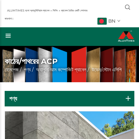
ALUMTIMES হলো অ্যালুমিনিয়াম প্যানেল ※ সিলিং ※ ব্যাফেল তৈরির একটি পেশাদার
কারখানা।
BN
কাঠের/পাথরের ACP
হোমপেজ
/
পণ্য
/
অ্যালুমিনিয়াম কম্পোজিট প্যানেল
/
উডেন/স্টোন এসিপি
পণ্য