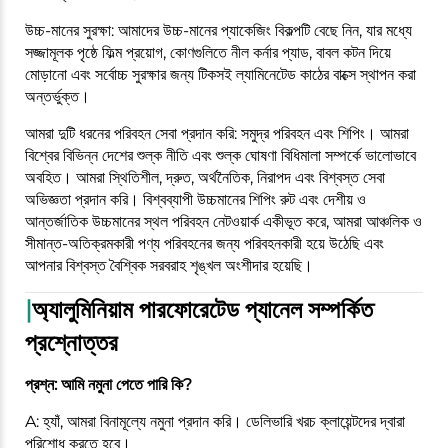
উচ্চ-মানের সুরক্ষা: আমাদের উচ্চ-মানের প্যাকেজিং বিকল্পটি বেছে নিন, যার মধ্যে
সজ্জামূলক পৃষ্ঠে ফিল্ম প্রয়োগ, কোণগুলিতে নীল কর্নার প্যাড, বাবল কটন দিয়ে
মোড়ানো এবং সর্বোচ্চ সুরক্ষার জন্য টিকসই ল্যামিনেটেড কাঠের বাক্সে স্থাপন করা
অন্তর্ভুক্ত।
আমরা দুটি ধরনের পরিবহন সেবা প্রদান করি: সমুদ্র পরিবহন এবং শিপিং। আমরা
বিশ্বের বিভিন্ন দেশের শুল্ক নীতি এবং শুল্ক ঘোষণা বিধিমালা সম্পর্কে ভালোভাবে
অবহিত। আমরা স্থিতিশীল, দ্রুত, অর্থনৈতিক, নিরাপদ এবং বিশ্বস্ত সেবা
অভিজ্ঞতা প্রদান করি। বিশ্বব্যাপী উচ্চমানের শিপিং রুট এবং দেশীয় ও
আন্তর্জাতিক উচ্চমানের স্থল পরিবহন নেটওয়ার্ক একীভূত করে, আমরা আঞ্চলিক ও
সীমান্ত-অতিক্রমকারী পণ্য পরিবহনের জন্য পরিবহনকারী হয়ে উঠেছি এবং
আপনার বিশ্বস্ত বৈশ্বিক সরবরাহ শৃঙ্খল অংশীদার হয়েছি।
|
অ্যালুমিনিয়াম পারফোরেটেড প্যানেল সম্পর্কিত
প্রশ্নোত্তর
প্রশ্ন: আমি নমুনা পেতে পারি কি?
A: হ্যাঁ, আমরা বিনামূল্যে নমুনা প্রদান করি। ডেলিভারি খরচ ক্লায়েন্টদের দ্বারা
পরিশোধ করতে হবে।