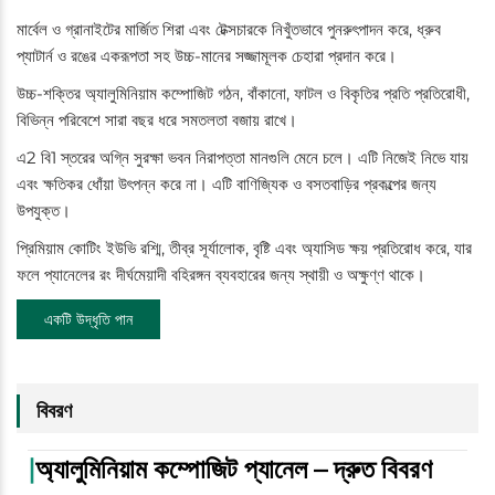
মার্বেল ও গ্রানাইটের মার্জিত শিরা এবং টেক্সচারকে নিখুঁতভাবে পুনরুৎপাদন করে, ধ্রুব
প্যাটার্ন ও রঙের একরূপতা সহ উচ্চ-মানের সজ্জামূলক চেহারা প্রদান করে।
উচ্চ-শক্তির অ্যালুমিনিয়াম কম্পোজিট গঠন, বাঁকানো, ফাটল ও বিকৃতির প্রতি প্রতিরোধী,
বিভিন্ন পরিবেশে সারা বছর ধরে সমতলতা বজায় রাখে।
এ2 বি1 স্তরের অগ্নি সুরক্ষা ভবন নিরাপত্তা মানগুলি মেনে চলে। এটি নিজেই নিভে যায়
এবং ক্ষতিকর ধোঁয়া উৎপন্ন করে না। এটি বাণিজ্যিক ও বসতবাড়ির প্রকল্পের জন্য
উপযুক্ত।
প্রিমিয়াম কোটিং ইউভি রশ্মি, তীব্র সূর্যালোক, বৃষ্টি এবং অ্যাসিড ক্ষয় প্রতিরোধ করে, যার
ফলে প্যানেলের রং দীর্ঘমেয়াদী বহিরঙ্গন ব্যবহারের জন্য স্থায়ী ও অক্ষুণ্ণ থাকে।
একটি উদ্ধৃতি পান
বিবরণ
|
অ্যালুমিনিয়াম কম্পোজিট প্যানেল – দ্রুত বিবরণ